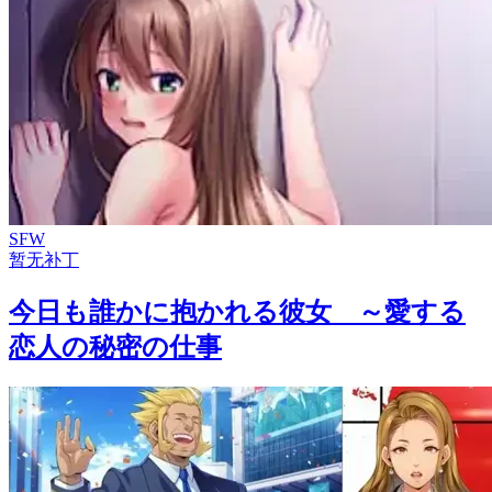
SFW
暂无补丁
今日も誰かに抱かれる彼女 ～愛する
恋人の秘密の仕事