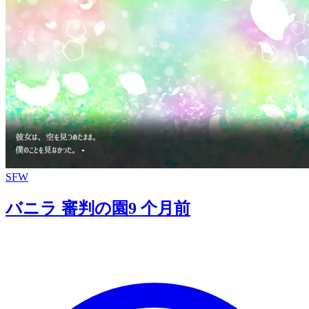
SFW
バニラ 審判の園
9 个月前