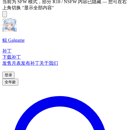
当前为 SFW 模式，部分 R18 / NSFW 内容已隐藏 — 您可在右
上角切换 "显示全部内容"
鲲 Galgame
补丁
下载补丁
发售月表
发布补丁
关于我们
登录
全年龄