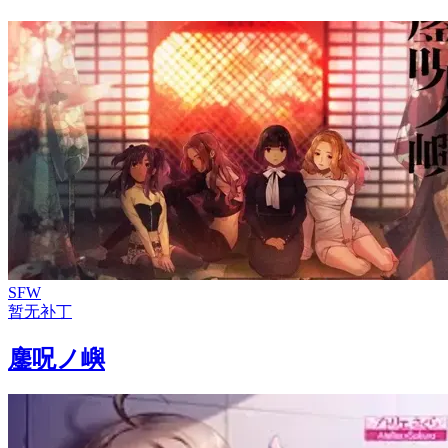
SFW
暂无补丁
鏖呪ノ嶼