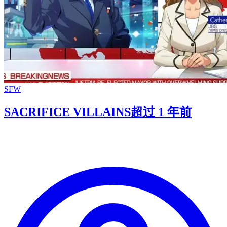
SFW
SACRIFICE VILLAINS
超过 1 年前