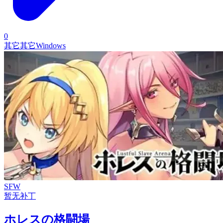
0
其它
其它
Windows
SFW
暂无补丁
ホレスの格闘場