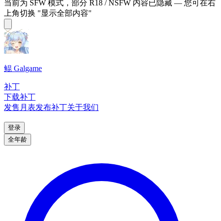
当前为 SFW 模式，部分 R18 / NSFW 内容已隐藏 — 您可在右
上角切换 "显示全部内容"
鲲 Galgame
补丁
下载补丁
发售月表
发布补丁
关于我们
登录
全年龄