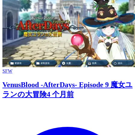
SFW
VenusBlood -AfterDays- Episode 9 魔女ユ
ランの大冒険
4 个月前