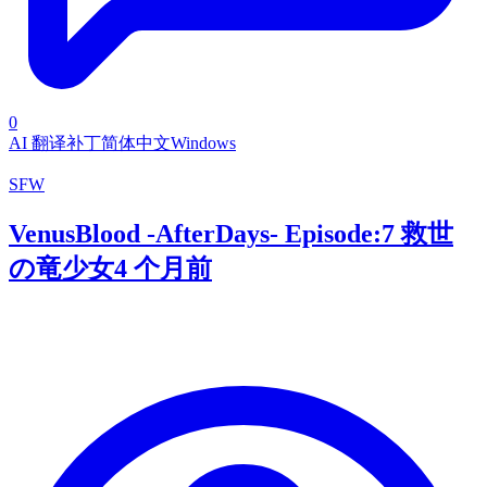
0
AI 翻译补丁
简体中文
Windows
SFW
VenusBlood -AfterDays- Episode:7 救世
の竜少女
4 个月前