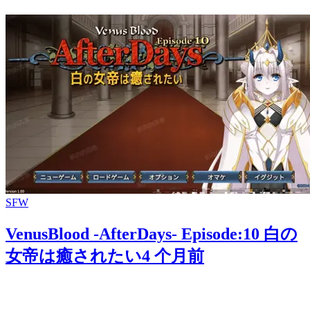
SFW
VenusBlood -AfterDays- Episode:10 白の
女帝は癒されたい
4 个月前