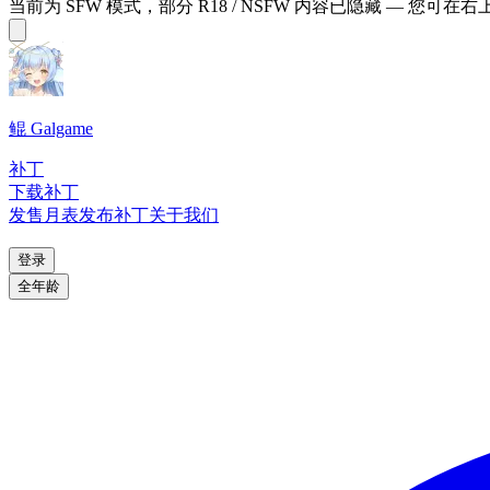
当前为 SFW 模式，部分 R18 / NSFW 内容已隐藏 — 您可在
鲲 Galgame
补丁
下载补丁
发售月表
发布补丁
关于我们
登录
全年龄