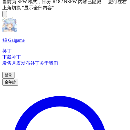
当前为 SFW 模式，部分 R18 / NSFW 内容已隐藏 — 您可在右
上角切换 "显示全部内容"
鲲 Galgame
补丁
下载补丁
发售月表
发布补丁
关于我们
登录
全年龄