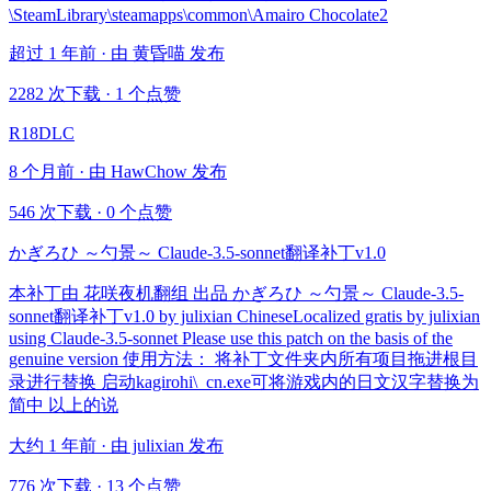
\SteamLibrary\steamapps\common\Amairo Chocolate2
超过 1 年前 · 由 黄昏喵 发布
2282 次下载
·
1 个点赞
R18DLC
8 个月前 · 由 HawChow 发布
546 次下载
·
0 个点赞
かぎろひ ～勺景～ Claude-3.5-sonnet翻译补丁v1.0
本补丁由 花咲夜机翻组 出品 かぎろひ ～勺景～ Claude-3.5-
sonnet翻译补丁v1.0 by julixian ChineseLocalized gratis by julixian
using Claude-3.5-sonnet Please use this patch on the basis of the
genuine version 使用方法： 将补丁文件夹内所有项目拖进根目
录进行替换 启动kagirohi\_cn.exe可将游戏内的日文汉字替换为
简中 以上的说
大约 1 年前 · 由 julixian 发布
776 次下载
·
13 个点赞