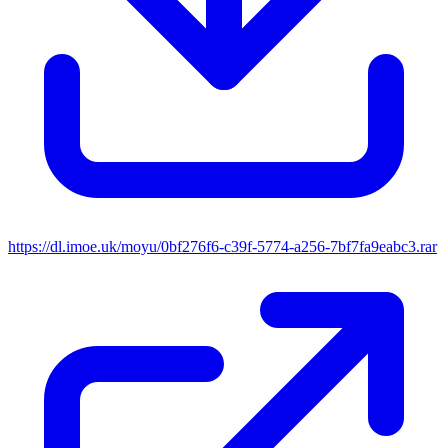
https://dl.imoe.uk/moyu/0bf276f6-c39f-5774-a256-7bf7fa9eabc3.rar