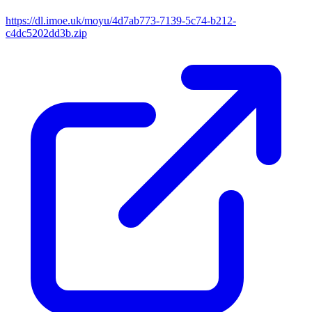
https://dl.imoe.uk/moyu/4d7ab773-7139-5c74-b212-
c4dc5202dd3b.zip