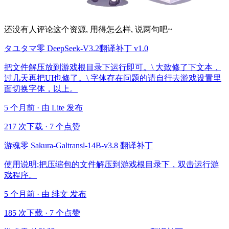
还没有人评论这个资源, 用得怎么样, 说两句吧~
タユタマ零 DeepSeek-V3.2翻译补丁 v1.0
把文件解压放到游戏根目录下运行即可。\ 大致修了下文本，
过几天再把UI也修了。\ 字体存在问题的请自行去游戏设置里
面切换字体，以上。
5 个月前 · 由 Lite 发布
217 次下载
·
7 个点赞
游魂零 Sakura-Galtransl-14B-v3.8 翻译补丁
使用说明:把压缩包的文件解压到游戏根目录下，双击运行游
戏程序。
5 个月前 · 由 绯文 发布
185 次下载
·
7 个点赞