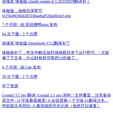
游魂零 体验版 claude-sonnet-4-5-20250929翻译补丁
体验版，放根目录即可
!e25b49f2604383166aabaf52da40cdcf.png
7 个月前 · 由 是幼微鸭mua 发布
64 次下载
·
3 个点赞
游魂零 体验版 DeepSeek-V3.2翻译补丁
体验版补丁，把文件解压放到游戏根目录下运行即可。\ 大致
修了下文本，什么时候有空再把UI也修了。
6 个月前 · 由 Lite 发布
39 次下载
·
2 个点赞
补丁资源
Gemini 3.1 pro 翻译\ Gemini 3.1 pro 润色\ \ 文件覆盖，注意备份
原文件 \ Q:字体看着难受\ A:去设置换一个字体 Q:翻译过长，
把前面文本挡住\ A:看游戏的历史记录（虽然可以修复）