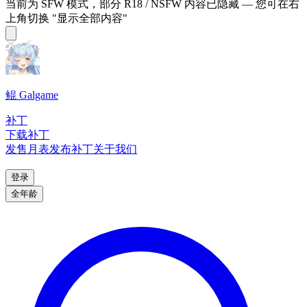
当前为 SFW 模式，部分 R18 / NSFW 内容已隐藏 — 您可在右
上角切换 "显示全部内容"
鲲 Galgame
补丁
下载补丁
发售月表
发布补丁
关于我们
登录
全年龄