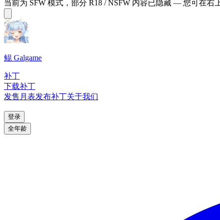
当前为 SFW 模式，部分 R18 / NSFW 内容已隐藏 — 您可在
鲲 Galgame
补丁
下载补丁
发售月表
发布补丁
关于我们
登录
全年龄