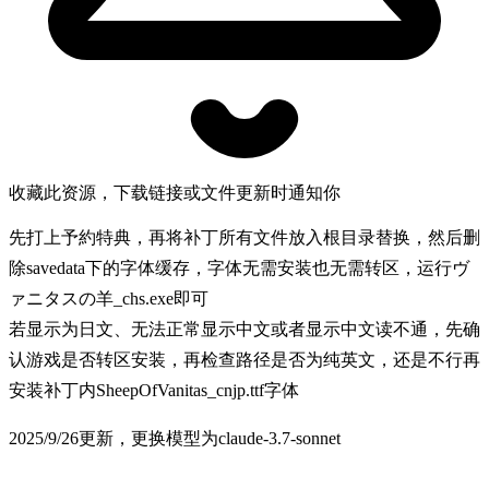
收藏此资源，下载链接或文件更新时通知你
先打上予約特典，再将补丁所有文件放入根目录替换，然后删
除savedata下的字体缓存，字体无需安装也无需转区，运行ヴ
ァニタスの羊_chs.exe即可
若显示为日文、无法正常显示中文或者显示中文读不通，先确
认游戏是否转区安装，再检查路径是否为纯英文，还是不行再
安装补丁内SheepOfVanitas_cnjp.ttf字体
2025/9/26更新，更换模型为claude-3.7-sonnet