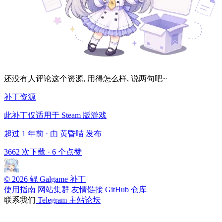
还没有人评论这个资源, 用得怎么样, 说两句吧~
补丁资源
此补丁仅适用于 Steam 版游戏
超过 1 年前 · 由 黄昏喵 发布
3662 次下载
·
6 个点赞
© 2026 鲲 Galgame 补丁
使用指南
网站集群
友情链接
GitHub 仓库
联系我们
Telegram
主站论坛