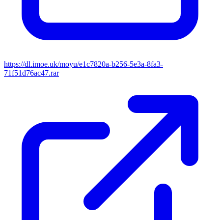
https://dl.imoe.uk/moyu/e1c7820a-b256-5e3a-8fa3-
71f51d76ac47.rar