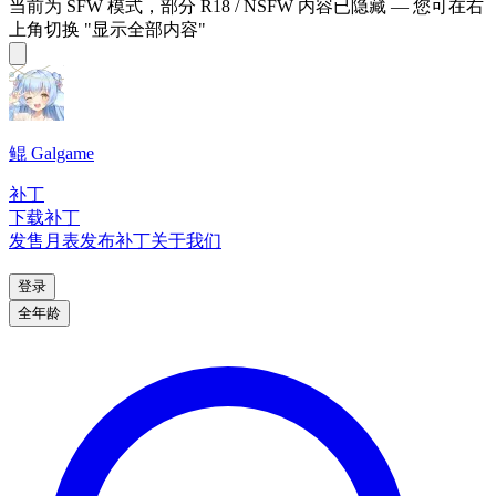
当前为 SFW 模式，部分 R18 / NSFW 内容已隐藏 — 您可在右
上角切换 "显示全部内容"
鲲 Galgame
补丁
下载补丁
发售月表
发布补丁
关于我们
登录
全年龄