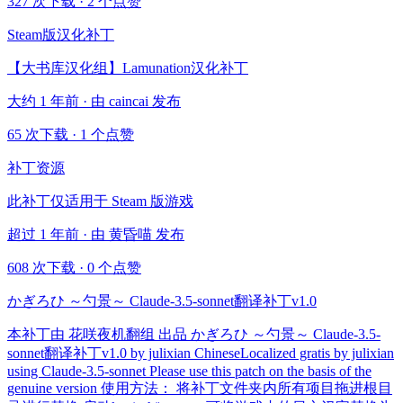
327 次下载
·
2 个点赞
Steam版汉化补丁
【大书库汉化组】Lamunation汉化补丁
大约 1 年前 · 由 caincai 发布
65 次下载
·
1 个点赞
补丁资源
此补丁仅适用于 Steam 版游戏
超过 1 年前 · 由 黄昏喵 发布
608 次下载
·
0 个点赞
かぎろひ ～勺景～ Claude-3.5-sonnet翻译补丁v1.0
本补丁由 花咲夜机翻组 出品 かぎろひ ～勺景～ Claude-3.5-
sonnet翻译补丁v1.0 by julixian ChineseLocalized gratis by julixian
using Claude-3.5-sonnet Please use this patch on the basis of the
genuine version 使用方法： 将补丁文件夹内所有项目拖进根目