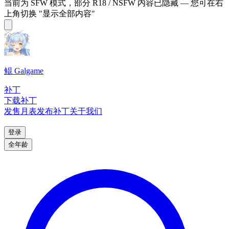
当前为 SFW 模式，部分 R18 / NSFW 内容已隐藏 — 您可在右
上角切换 "显示全部内容"
鲲 Galgame
补丁
下载补丁
发售月表
发布补丁
关于我们
登录
全年龄