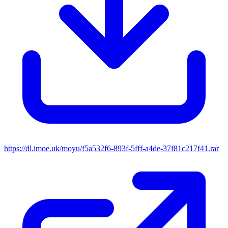
https://dl.imoe.uk/moyu/f5a532f6-893f-5fff-a4de-37f81c217f41.rar