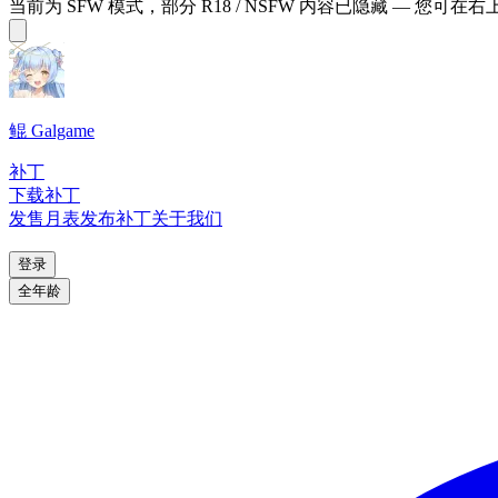
当前为 SFW 模式，部分 R18 / NSFW 内容已隐藏 — 您可在
鲲 Galgame
补丁
下载补丁
发售月表
发布补丁
关于我们
登录
全年龄