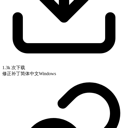
1.3k 次下载
修正补丁
简体中文
Windows