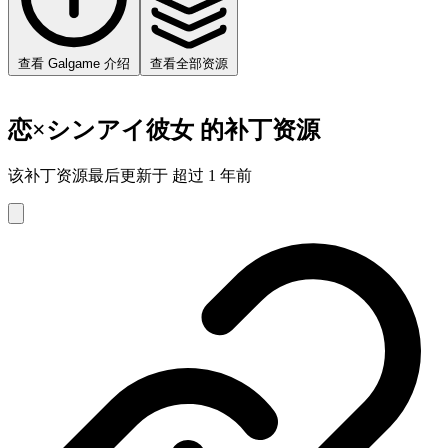
查看 Galgame 介绍
查看全部资源
恋×シンアイ彼女 的补丁资源
该补丁资源最后更新于 超过 1 年前