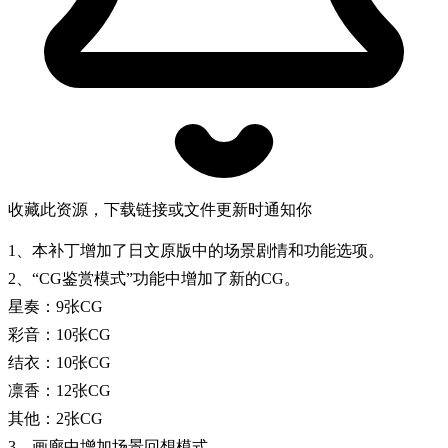
收藏此资源，下载链接或文件更新时通知你
1、本补丁增加了日文原版中的场景剧情和功能选项。
2、“CG鉴赏模式”功能中增加了新的CG。
星奏：9张CG
彩音：10张CG
结衣：10张CG
凛香：12张CG
其他：2张CG
3、画廊中增加场景回想模式。