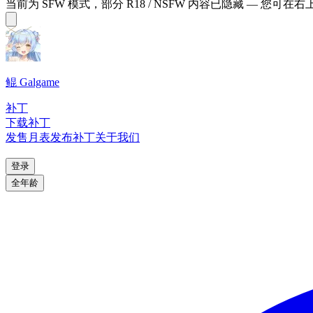
当前为 SFW 模式，部分 R18 / NSFW 内容已隐藏 — 您可在
鲲 Galgame
补丁
下载补丁
发售月表
发布补丁
关于我们
登录
全年龄