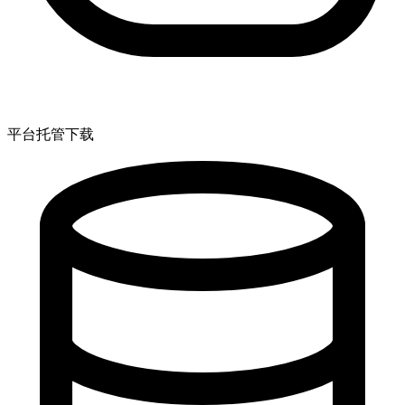
平台托管下载