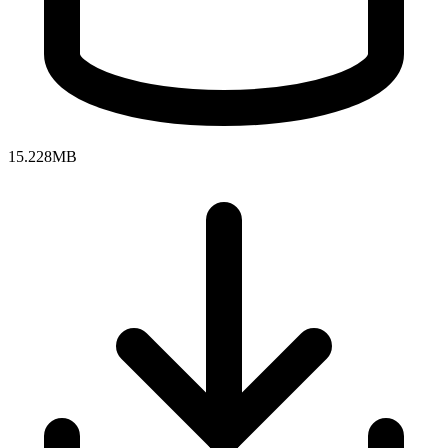
15.228MB