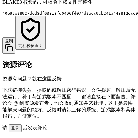
BLAKE3 校验码，可校验下载文件完整性
40e99e28927dcd3df63313fd0496fd074d2acc9cb241a443812ece0
复制
前往校验页面
资源评论
资源有问题？就在这里反馈
下载链接失效、提取码或解压密码错误、文件损坏、解压后无
法运行、补丁与游戏版本不匹配……都请直接在下面留言。评
论会 @ 到资源发布者，他会收到通知并来处理，这里是最快
能解决问题的地方。反馈时请带上你的系统、游戏版本和具体
报错，方便定位。
请
后发表评论
登录