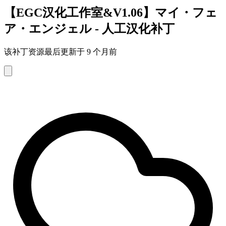
【EGC汉化工作室&V1.06】マイ・フェ
ア・エンジェル - 人工汉化补丁
该补丁资源最后更新于 9 个月前