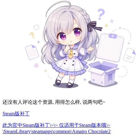
还没有人评论这个资源, 用得怎么样, 说两句吧~
Steam版补丁
此为官中Steam版补丁\~\~ 仅适用于Steam版本哦\~
\SteamLibrary\steamapps\common\Amairo Chocolate2