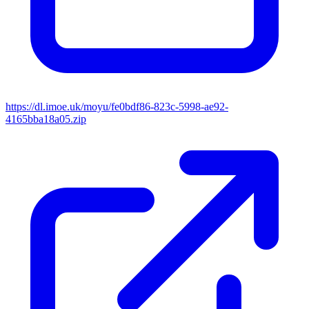
https://dl.imoe.uk/moyu/fe0bdf86-823c-5998-ae92-
4165bba18a05.zip