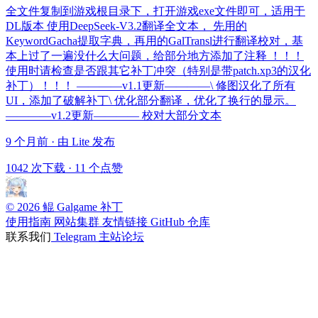
全文件复制到游戏根目录下，打开游戏exe文件即可，适用于
DL版本 使用DeepSeek-V3.2翻译全文本， 先用的
KeywordGacha提取字典，再用的GalTransl进行翻译校对，基
本上过了一遍没什么大问题，给部分地方添加了注释 ！！！
使用时请检查是否跟其它补丁冲突（特别是带patch.xp3的汉化
补丁）！！！ ————v1.1更新————\ 修图汉化了所有
UI，添加了破解补丁\ 优化部分翻译，优化了换行的显示。
————v1.2更新———— 校对大部分文本
9 个月前 · 由 Lite 发布
1042 次下载
·
11 个点赞
© 2026 鲲 Galgame 补丁
使用指南
网站集群
友情链接
GitHub 仓库
联系我们
Telegram
主站论坛