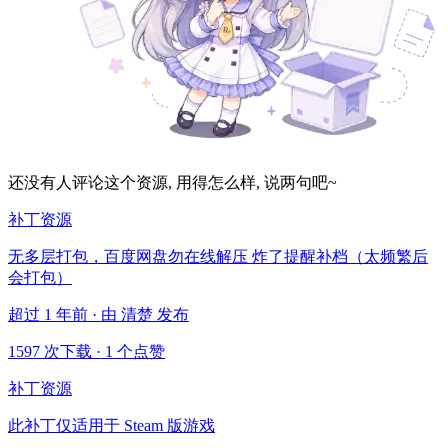
还没有人评论这个资源, 用得怎么样, 说两句吧~
补丁资源
无多层打包，百度网盘勿在线解压 炸了提醒补档（太频繁后
会打包）
超过 1 年前 · 由 清楚 发布
1597 次下载
·
1 个点赞
补丁资源
此补丁仅适用于 Steam 版游戏