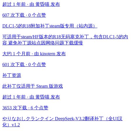
超过 1 年前 · 由 黄昏喵 发布
607 次下载
·
0 个点赞
DLC1-5的R18附加补丁steam版专用（站内源）
可适用于steam/HF版本的R18无码塞克补丁，包含DLC1-5的内
容 避免补丁源站点因网络问题下载缓慢
大约 1 个月前 · 由 kinotern 发布
601 次下载
·
0 个点赞
补丁资源
此补丁仅适用于 Steam 版游戏
超过 1 年前 · 由 黄昏喵 发布
3653 次下载
·
6 个点赞
やりなおしクランクイン DeepSeek-V3.2翻译补丁（全UI汉
化）v1.2