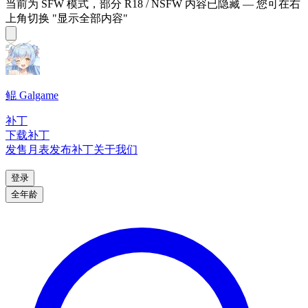
当前为 SFW 模式，部分 R18 / NSFW 内容已隐藏 — 您可在右
上角切换 "显示全部内容"
鲲 Galgame
补丁
下载补丁
发售月表
发布补丁
关于我们
登录
全年龄