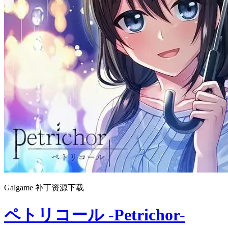
Galgame 补丁资源下载
ペトリコール -Petrichor-