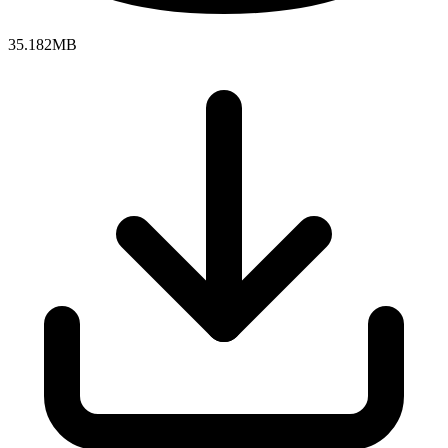
35.182MB