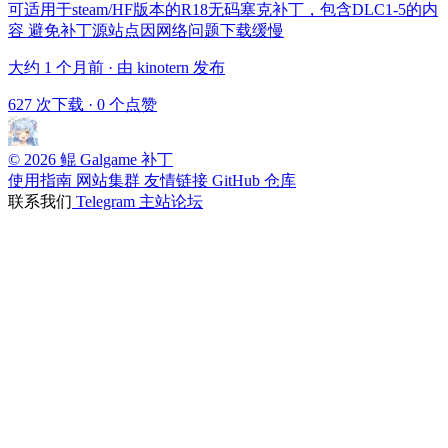
可适用于steam/HF版本的R18无码塞克补丁，包含DLC1-5的内
容 避免补丁源站点因网络问题下载缓慢
大约 1 个月前 · 由 kinotern 发布
627 次下载
·
0 个点赞
© 2026 鲲 Galgame 补丁
使用指南
网站集群
友情链接
GitHub 仓库
联系我们
Telegram
主站论坛