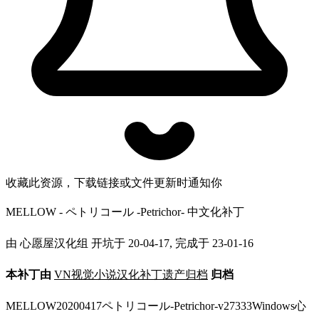
收藏此资源，下载链接或文件更新时通知你
MELLOW - ペトリコール -Petrichor- 中文化补丁
由 心愿屋汉化组 开坑于 20-04-17, 完成于 23-01-16
本补丁由
VN视觉小说汉化补丁遗产归档
归档
MELLOW20200417ペトリコール-Petrichor-v27333Windows心