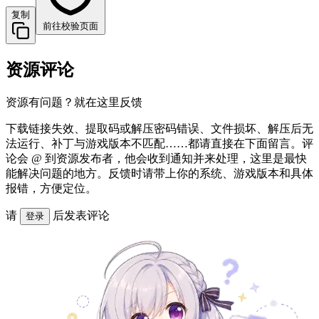
复制
前往校验页面
资源评论
资源有问题？就在这里反馈
下载链接失效、提取码或解压密码错误、文件损坏、解压后无
法运行、补丁与游戏版本不匹配……都请直接在下面留言。评
论会 @ 到资源发布者，他会收到通知并来处理，这里是最快
能解决问题的地方。反馈时请带上你的系统、游戏版本和具体
报错，方便定位。
请
后发表评论
登录