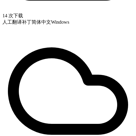
14 次下载
人工翻译补丁
简体中文
Windows