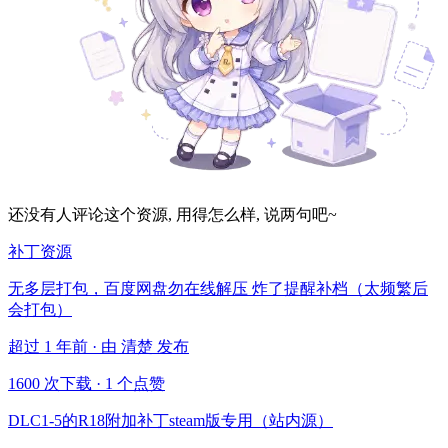
还没有人评论这个资源, 用得怎么样, 说两句吧~
补丁资源
无多层打包，百度网盘勿在线解压 炸了提醒补档（太频繁后
会打包）
超过 1 年前 · 由 清楚 发布
1600 次下载
·
1 个点赞
DLC1-5的R18附加补丁steam版专用（站内源）