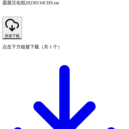
愿屋汉化组20230116CHS.rar
资源下载
点击下方链接下载（共 1 个）