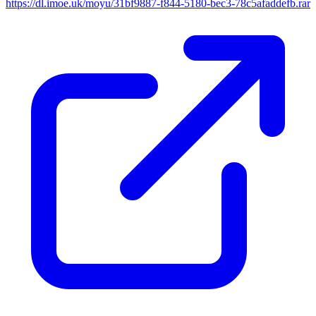
https://dl.imoe.uk/moyu/31bf9887-f844-5180-bec3-78c5afaddefb.rar