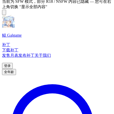
当前为 SFW 模式，部分 R18 / NSFW 内容已隐藏 — 您可在右
上角切换 "显示全部内容"
鲲 Galgame
补丁
下载补丁
发售月表
发布补丁
关于我们
登录
全年龄