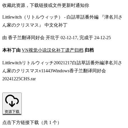
收藏此资源，下载链接或文件更新时通知你
Littlewitch（リトルウィッチ） - 白詰草話番外編 『津名川さ
ん家のクリスマス』 中文化补丁
由 香子兰翻译同好会 开坑于 02-12-17, 完成于 24-12-25
本补丁由
VN视觉小说汉化补丁遗产归档
归档
Littlewitchリトルウィッチ20021217白詰草話番外編津名川さ
ん家のクリスマスv11443Windows香子兰翻译同好会
20241225CHS.rar
资源下载
点击下方链接下载（共 1 个）