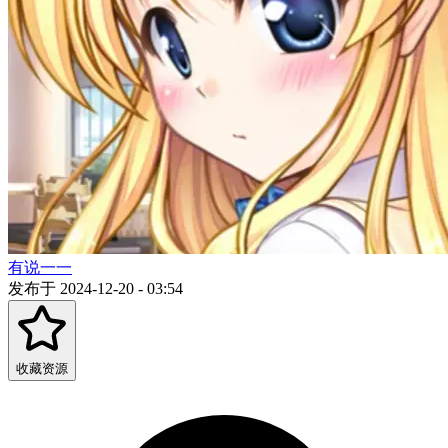
有说一一
发布于 2024-12-20 - 03:54
收藏资源