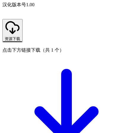
汉化版本号1.00
资源下载
点击下方链接下载（共 1 个）