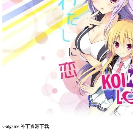
Galgame 补丁资源下载