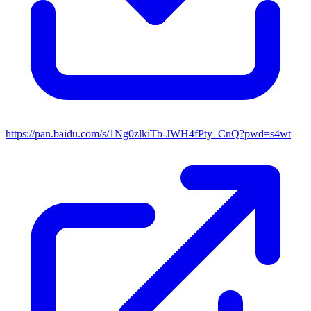
https://pan.baidu.com/s/1Ng0zlkiTb-JWH4fPty_CnQ?pwd=s4wt