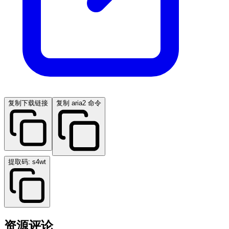
复制下载链接
复制 aria2 命令
提取码: s4wt
资源评论