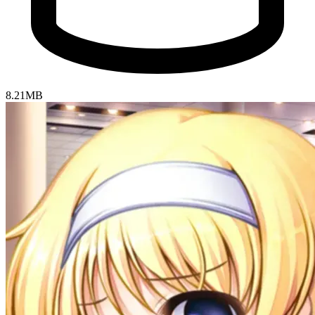
8.21MB