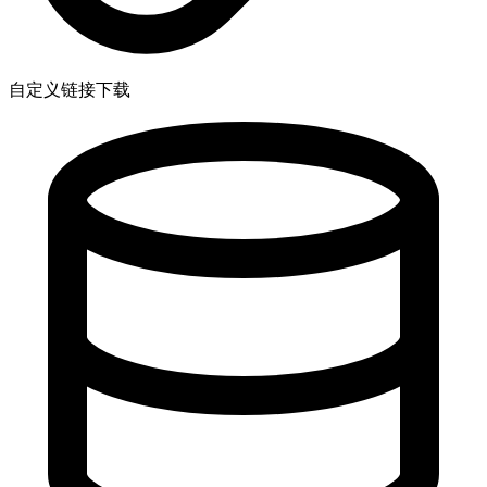
自定义链接下载