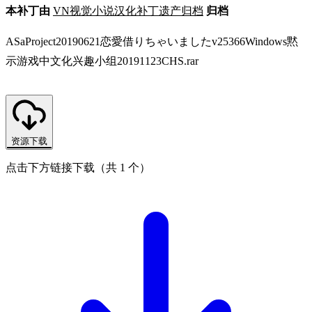
本补丁由
VN视觉小说汉化补丁遗产归档
归档
ASaProject20190621恋愛借りちゃいましたv25366Windows黙
示游戏中文化兴趣小组20191123CHS.rar
资源下载
点击下方链接下载（共 1 个）