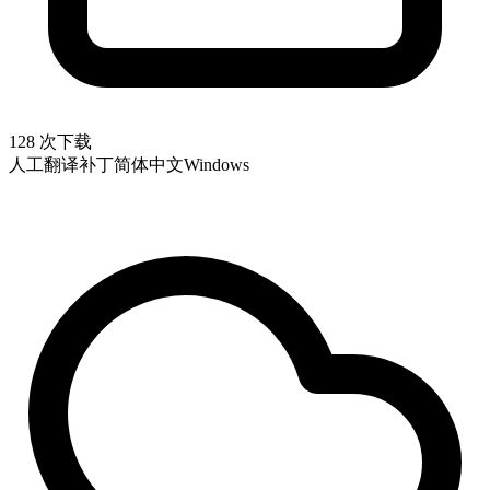
128 次下载
人工翻译补丁
简体中文
Windows