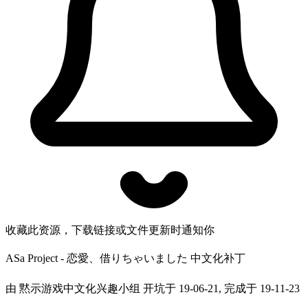
收藏此资源，下载链接或文件更新时通知你
ASa Project - 恋愛、借りちゃいました 中文化补丁
由 黙示游戏中文化兴趣小组 开坑于 19-06-21, 完成于 19-11-23