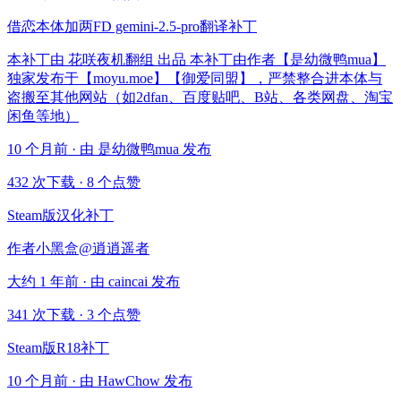
借恋本体加两FD gemini-2.5-pro翻译补丁
本补丁由 花咲夜机翻组 出品 本补丁由作者【是幼微鸭mua】
独家发布于【moyu.moe】【御爱同盟】，严禁整合进本体与
盗搬至其他网站（如2dfan、百度贴吧、B站、各类网盘、淘宝
闲鱼等地）
10 个月前 · 由 是幼微鸭mua 发布
432 次下载
·
8 个点赞
Steam版汉化补丁
作者小黑盒@逍逍遥者
大约 1 年前 · 由 caincai 发布
341 次下载
·
3 个点赞
Steam版R18补丁
10 个月前 · 由 HawChow 发布