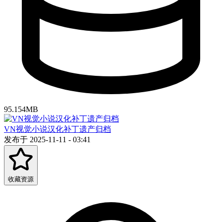
95.154MB
VN视觉小说汉化补丁遗产归档
发布于 2025-11-11 - 03:41
收藏资源