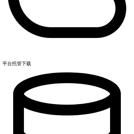
平台托管下载