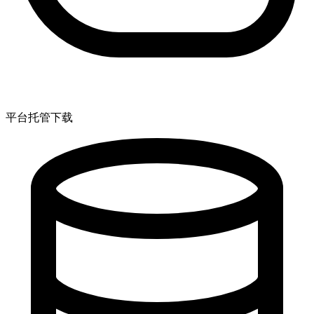
平台托管下载