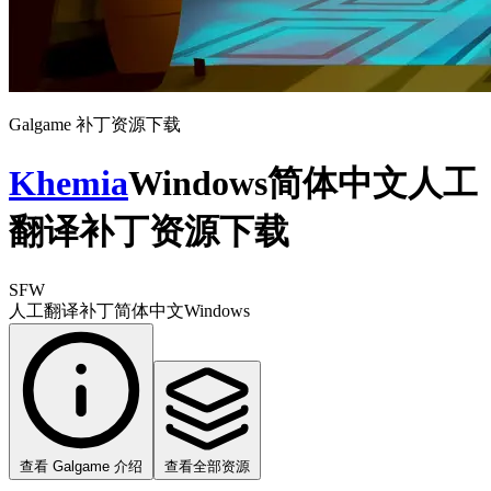
Galgame 补丁资源下载
Khemia
Windows简体中文人工
翻译补丁资源下载
SFW
人工翻译补丁
简体中文
Windows
查看 Galgame 介绍
查看全部资源