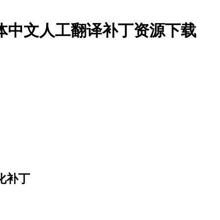
s简体中文人工翻译补丁资源下载
化补丁