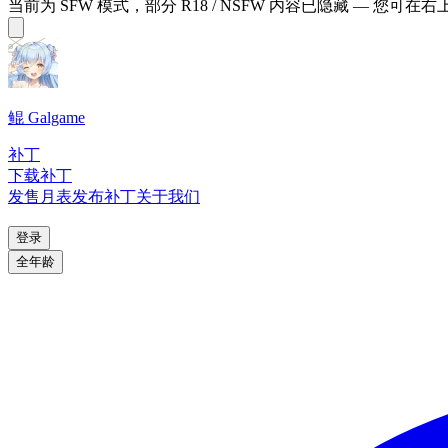
当前为 SFW 模式，部分 R18 / NSFW 内容已隐藏 — 您可在
鲲 Galgame
补丁
下载补丁
发售月表
发布补丁
关于我们
登录
全年龄