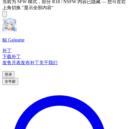
当前为 SFW 模式，部分 R18 / NSFW 内容已隐藏 — 您可在右
上角切换 "显示全部内容"
鲲 Galgame
补丁
下载补丁
发售月表
发布补丁
关于我们
登录
全年龄