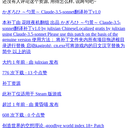
还没有人评论这个资源, 用得怎么样, 说两句吧~
かぎろひ ～勺景～ Claude-3.5-sonnet翻译补丁v1.0
本补丁由 花咲夜机翻组 出品 かぎろひ ～勺景～ Claude-3.5-
sonnet翻译补丁v1.0 by julixian ChineseLocalized gratis by julixian
using Claude-3.5-sonnet Please use this patch on the basis of the
genuine version 使用方法： 将补丁文件夹内所有项目拖进根目
录进行替换 启动kagirohi\_cn.exe可将游戏内的日文汉字替换为
简中 以上的说
大约 1 年前 · 由 julixian 发布
776 次下载
·
13 个点赞
补丁资源
此补丁仅适用于 Steam 版游戏
超过 1 年前 · 由 黄昏喵 发布
608 次下载
·
0 个点赞
创造世界的空想理论 -goodbye world index 18+ Patch