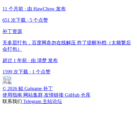
11 个月前 · 由 HawChow 发布
651 次下载
·
5 个点赞
补丁资源
无多层打包，百度网盘勿在线解压 炸了提醒补档（太频繁后
会打包）
超过 1 年前 · 由 清楚 发布
1599 次下载
·
1 个点赞
© 2026 鲲 Galgame 补丁
使用指南
网站集群
友情链接
GitHub 仓库
联系我们
Telegram
主站论坛