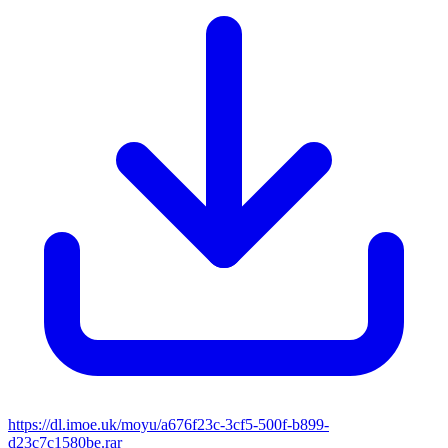
https://dl.imoe.uk/moyu/a676f23c-3cf5-500f-b899-
d23c7c1580be.rar