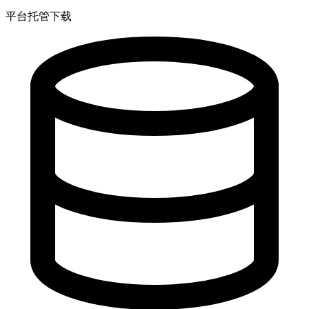
平台托管下载