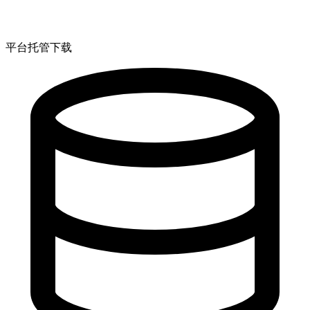
平台托管下载