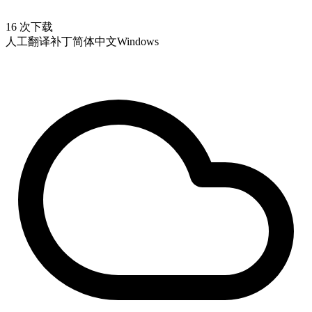
16 次下载
人工翻译补丁
简体中文
Windows