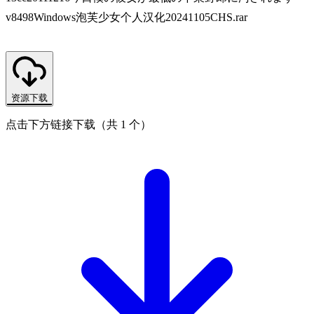
v8498Windows泡芙少女个人汉化20241105CHS.rar
资源下载
点击下方链接下载（共 1 个）