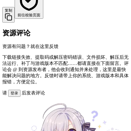
复制
前往校验页面
资源评论
资源有问题？就在这里反馈
下载链接失效、提取码或解压密码错误、文件损坏、解压后无
法运行、补丁与游戏版本不匹配……都请直接在下面留言。评
论会 @ 到资源发布者，他会收到通知并来处理，这里是最快
能解决问题的地方。反馈时请带上你的系统、游戏版本和具体
报错，方便定位。
请
后发表评论
登录