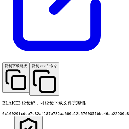
复制下载链接
复制 aria2 命令
BLAKE3 校验码，可校验下载文件完整性
0c10029fcdde7c82a4187e782aa660a12b5700051bbe46aa22900a8