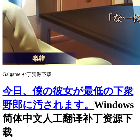
Galgame 补丁资源下载
今日、僕の彼女が最低の下衆
野郎に汚されます。
Windows
简体中文人工翻译补丁资源下
载