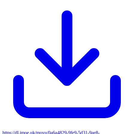
https://dl.imoe.uk/moyu/0a6a4829-9fe9-5d31-9ae8-