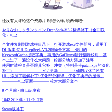
还没有人评论这个资源, 用得怎么样, 说两句吧~
やりなおしクランクイン DeepSeek-V3.2翻译补丁（全UI汉
化）v1.2
全文件复制到游戏根目录下，打开游戏exe文件即可，适用于
DL版本 使用DeepSeek-V3.2翻译全文本， 先用的
KeywordGacha提取字典，再用的GalTransl进行翻译校对，基
本上过了一遍没什么大问题，给部分地方添加了注释 ！！！
使用时请检查是否跟其它补丁冲突（特别是带patch.xp3的汉化
补丁）！！！ ————v1.1更新————\ 修图汉化了所有
UI，添加了破解补丁\ 优化部分翻译，优化了换行的显示。
————v1.2更新———— 校对大部分文本
9 个月前 · 由 Lite 发布
1042 次下载
·
11 个点赞
Steam版补丁