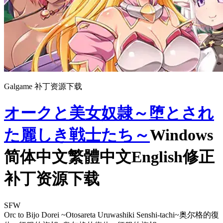
Galgame 补丁资源下载
オークと美女奴隷～堕とされ
た麗しき戦士たち～
Windows
简体中文繁體中文English修正
补丁资源下载
SFW
Orc to Bijo Dorei ~Otosareta Uruwashiki Senshi-tachi~
奥尔格的復