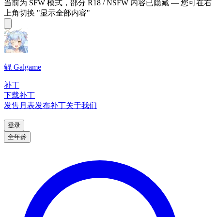
当前为 SFW 模式，部分 R18 / NSFW 内容已隐藏 — 您可在右
上角切换 "显示全部内容"
鲲 Galgame
补丁
下载补丁
发售月表
发布补丁
关于我们
登录
全年龄