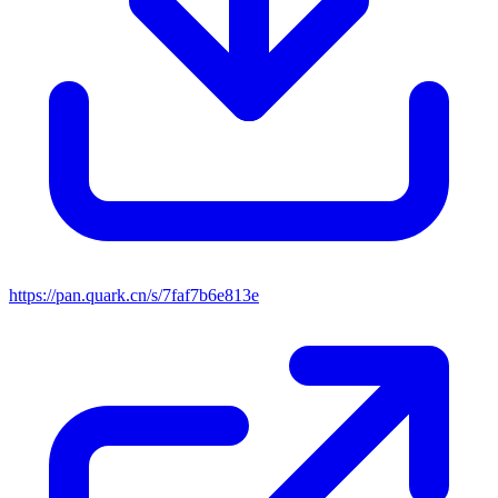
https://pan.quark.cn/s/7faf7b6e813e