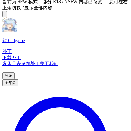
当前为 SFW 模式，部分 R18 / NSFW 内容已隐藏 — 您可在右
上角切换 "显示全部内容"
鲲 Galgame
补丁
下载补丁
发售月表
发布补丁
关于我们
登录
全年龄