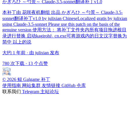
かぎろひ ～勺景～ Claude-3.5-sonnet翻译补丁v1.0
本补丁由 花咲夜机翻组 出品 かぎろひ ～勺景～ Claude-3.5-
sonnet翻译补丁v1.0 by julixian ChineseLocalized gratis by julixian
using Claude-3.5-sonnet Please use this patch on the basis of the
genuine version 使用方法： 将补丁文件夹内所有项目拖进根目
录进行替换 启动kagirohi\_cn.exe可将游戏内的日文汉字替换为
简中 以上的说
大约 1 年前 · 由 julixian 发布
780 次下载
·
13 个点赞
© 2026 鲲 Galgame 补丁
使用指南
网站集群
友情链接
GitHub 仓库
联系我们
Telegram
主站论坛