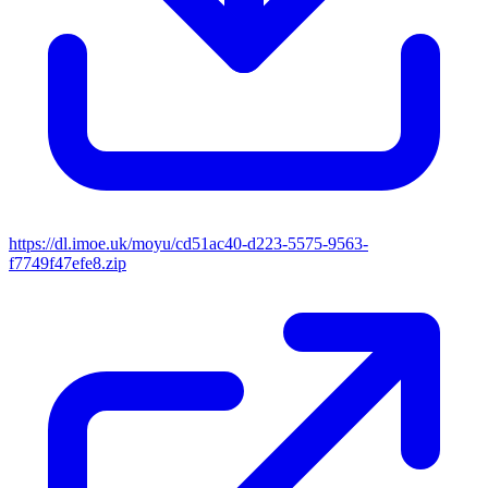
https://dl.imoe.uk/moyu/cd51ac40-d223-5575-9563-
f7749f47efe8.zip