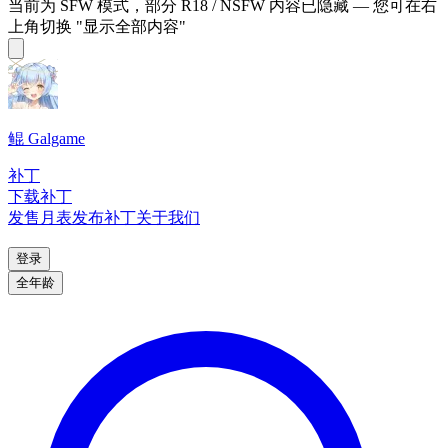
当前为 SFW 模式，部分 R18 / NSFW 内容已隐藏 — 您可在右
上角切换 "显示全部内容"
鲲 Galgame
补丁
下载补丁
发售月表
发布补丁
关于我们
登录
全年龄