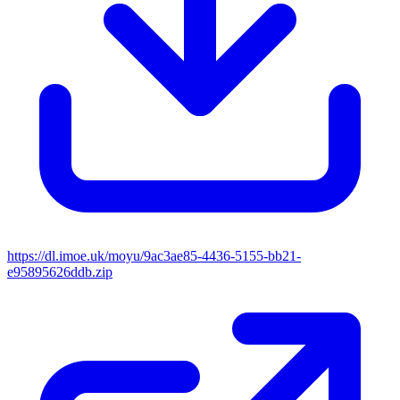
https://dl.imoe.uk/moyu/9ac3ae85-4436-5155-bb21-
e95895626ddb.zip