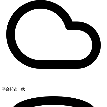
平台托管下载