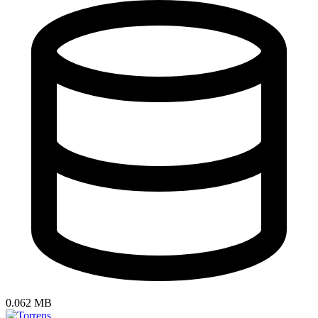
0.062 MB