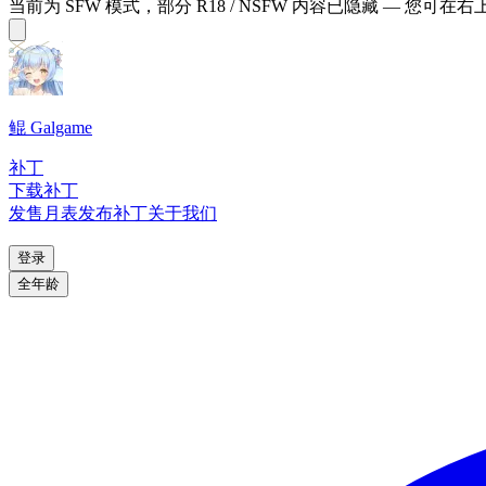
当前为 SFW 模式，部分 R18 / NSFW 内容已隐藏 — 您可在
鲲 Galgame
补丁
下载补丁
发售月表
发布补丁
关于我们
登录
全年龄