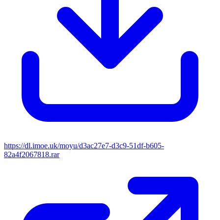
https://dl.imoe.uk/moyu/d3ac27e7-d3c9-51df-b605-
82a4f2067818.rar