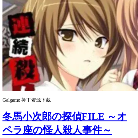
Galgame 补丁资源下载
冬馬小次郎の探偵FILE ～オ
ペラ座の怪人殺人事件～