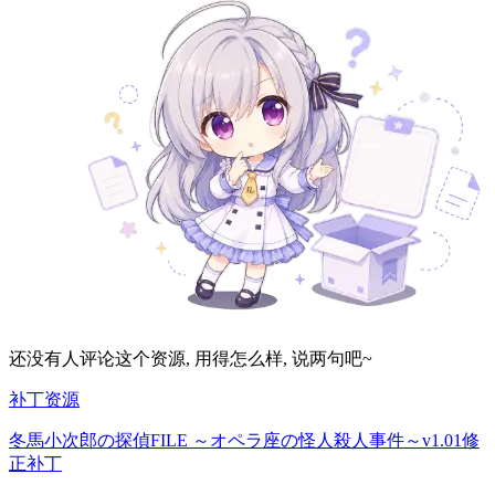
还没有人评论这个资源, 用得怎么样, 说两句吧~
补丁资源
冬馬小次郎の探偵FILE ～オペラ座の怪人殺人事件～v1.01修
正补丁