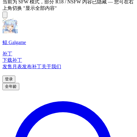
当前为 SFW 模式，部分 R18 / NSFW 内容已隐藏 — 您可在右
上角切换 "显示全部内容"
鲲 Galgame
补丁
下载补丁
发售月表
发布补丁
关于我们
登录
全年龄