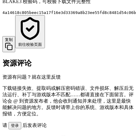
BLAKE3 校验码，可校验下载文件完整性
4a14618c805beec15a17f16e3d33369a8b23ee55fd8c8481d54c06b
复制
前往校验页面
资源评论
资源有问题？就在这里反馈
下载链接失效、提取码或解压密码错误、文件损坏、解压后无
法运行、补丁与游戏版本不匹配……都请直接在下面留言。评
论会 @ 到资源发布者，他会收到通知并来处理，这里是最快
能解决问题的地方。反馈时请带上你的系统、游戏版本和具体
报错，方便定位。
请
后发表评论
登录