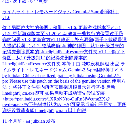
4157 次下载
·
6 个点赞
ライムライト・レモネードジャム Gemini-2.5-pro翻译补丁
v1.6
偷了另两位大神的修图，侵删。 v1.6: 更新游戏版本至v1.21
v1.5: 更新游戏版本至 v1.20 v1.4: 修复一些换行的位置过于愚
蠢的问题 v1.3: 更新官方v1.11修正，补充漏翻(两千下载硬是没
人提醒我啊...) v1.2: 继续爽偷Lite神的修图，从1.0升级过来的
记得先删除原本的Limelight\li\cn\Resource文件夹 v1.1：偷了下
修图，从1.0升级到1.1的记得先删除原本的
Limelight\li\cn\Resource文件夹 本补丁由 花咲夜机翻组 出品 ラ
イムライト・レモネードジャム Gemini-2.5-pro翻译补丁v1.6
by julixian ChineseLocalized gratis by julixian using Gemini-2.5-
pro Please use this patch on the basis of the genuine version 使用方
法： 将补丁文件夹内所有项目拖进根目录进行替换 启动
limelight\lj\cn.exe即可 如果启动不成功请先尝试安装
<https://pan.baidu.com/s/1XRoNNro-OuRn3lWctmgZXg?
pwd=apei> 按下热键(默认为Alt+A)可显示当前句子原文，更多
详细设置请参阅Limelight\lj\cn.ini 以上的说
11 个月前 · 由 julixian 发布