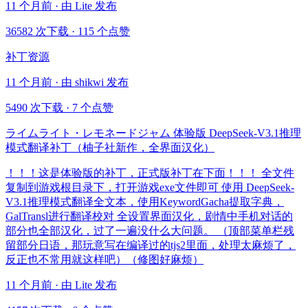
11 个月前 · 由 Lite 发布
36582 次下载
·
115 个点赞
补丁资源
11 个月前 · 由 shikwi 发布
5490 次下载
·
7 个点赞
ライムライト・レモネードジャム 体验版 DeepSeek-V3.1推理
模式翻译补丁（柚子社新作，全界面汉化）
！！！这是体验版的补丁，正式版补丁在下面！！！ 全文件
复制到游戏根目录下，打开游戏exe文件即可 使用 DeepSeek-
V3.1推理模式翻译全文本，使用KeywordGacha提取字典，
GalTransl进行翻译校对 全设置界面汉化，剧情中手机对话的
部分也全部汉化，过了一遍没什么大问题。 （顶部菜单栏残
留部分日语，那玩意写在编译过的tjs2里面，处理太麻烦了，
反正也不常用就这样吧）（修图好麻烦）
11 个月前 · 由 Lite 发布