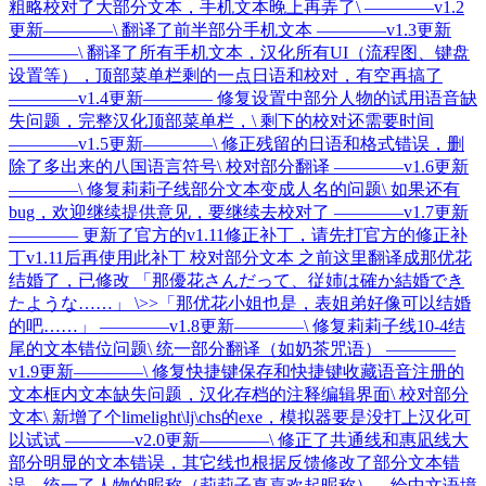
粗略校对了大部分文本，手机文本晚上再弄了\ ————v1.2
更新————\ 翻译了前半部分手机文本 ————v1.3更新
————\ 翻译了所有手机文本，汉化所有UI（流程图、键盘
设置等），顶部菜单栏剩的一点日语和校对，有空再搞了
————v1.4更新———— 修复设置中部分人物的试用语音缺
失问题，完整汉化顶部菜单栏，\ 剩下的校对还需要时间
————v1.5更新————\ 修正残留的日语和格式错误，删
除了多出来的八国语言符号\ 校对部分翻译 ————v1.6更新
————\ 修复莉莉子线部分文本变成人名的问题\ 如果还有
bug，欢迎继续提供意见，要继续去校对了 ————v1.7更新
———— 更新了官方的v1.11修正补丁，请先打官方的修正补
丁v1.11后再使用此补丁 校对部分文本 之前这里翻译成那优花
结婚了，已修改 「那優花さんだって、従姉は確か結婚でき
たような……」 \>>「那优花小姐也是，表姐弟好像可以结婚
的吧……」 ————v1.8更新————\ 修复莉莉子线10-4结
尾的文本错位问题\ 统一部分翻译（如奶茶咒语） ————
v1.9更新————\ 修复快捷键保存和快捷键收藏语音注册的
文本框内文本缺失问题，汉化存档的注释编辑界面\ 校对部分
文本\ 新增了个limelight\lj\chs的exe，模拟器要是没打上汉化可
以试试 ————v2.0更新————\ 修正了共通线和惠凪线大
部分明显的文本错误，其它线也根据反馈修改了部分文本错
误。统一了人物的昵称（莉莉子真喜欢起昵称），给中文语境