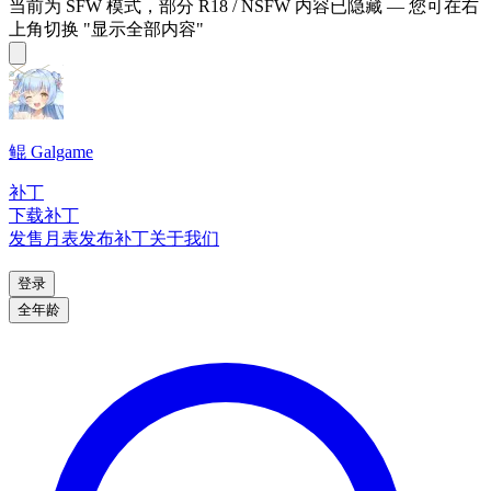
当前为 SFW 模式，部分 R18 / NSFW 内容已隐藏 — 您可在右
上角切换 "显示全部内容"
鲲 Galgame
补丁
下载补丁
发售月表
发布补丁
关于我们
登录
全年龄