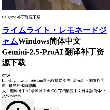
Galgame 补丁资源下载
ライムライト・レモネードジ
ャム
Windows简体中文
Gemini-2.5-ProAI 翻译补丁资
源下载
SFW
LimeLight Lemonade Jam
逐光柠檬协奏曲 | 聚光灯下的青柠恋
曲 | 橘光柠水随想曲
人工翻译补丁
AI 翻译补丁
全 CG 存档
繁體中文
日本語
简体中
文
Windows