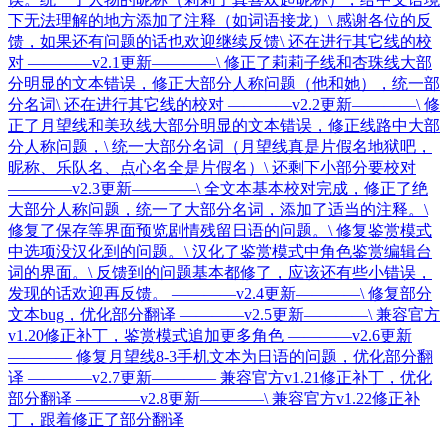
下无法理解的地方添加了注释（如词语接龙）\ 感谢各位的反
馈，如果还有问题的话也欢迎继续反馈\ 还在进行其它线的校
对 ————v2.1更新————\ 修正了莉莉子线和杏珠线大部
分明显的文本错误，修正大部分人称问题（他和她），统一部
分名词\ 还在进行其它线的校对 ————v2.2更新————\ 修
正了月望线和美玖线大部分明显的文本错误，修正线路中大部
分人称问题，\ 统一大部分名词（月望线真是片假名地狱吧，
昵称、乐队名、点心名全是片假名）\ 还剩下小部分要校对
————v2.3更新————\ 全文本基本校对完成，修正了绝
大部分人称问题，统一了大部分名词，添加了适当的注释。\
修复了保存等界面预览剧情残留日语的问题。\ 修复鉴赏模式
中选项没汉化到的问题。\ 汉化了鉴赏模式中角色鉴赏编辑台
词的界面。\ 反馈到的问题基本都修了，应该还有些小错误，
发现的话欢迎再反馈。 ————v2.4更新————\ 修复部分
文本bug，优化部分翻译 ————v2.5更新————\ 兼容官方
v1.20修正补丁，鉴赏模式追加更多角色 ————v2.6更新
———— 修复月望线8-3手机文本为日语的问题，优化部分翻
译 ————v2.7更新———— 兼容官方v1.21修正补丁，优化
部分翻译 ————v2.8更新————\ 兼容官方v1.22修正补
丁，跟着修正了部分翻译