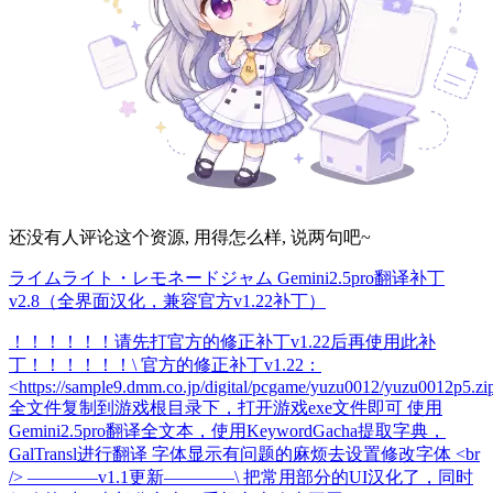
还没有人评论这个资源, 用得怎么样, 说两句吧~
ライムライト・レモネードジャム Gemini2.5pro翻译补丁
v2.8（全界面汉化，兼容官方v1.22补丁）
！！！！！！请先打官方的修正补丁v1.22后再使用此补
丁！！！！！！\ 官方的修正补丁v1.22：
<https://sample9.dmm.co.jp/digital/pcgame/yuzu0012/yuzu0012p5.zi
全文件复制到游戏根目录下，打开游戏exe文件即可 使用
Gemini2.5pro翻译全文本，使用KeywordGacha提取字典，
GalTransl进行翻译 字体显示有问题的麻烦去设置修改字体 <br
/> ————v1.1更新————\ 把常用部分的UI汉化了，同时