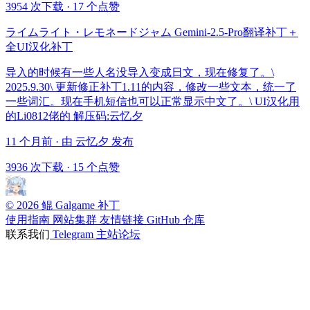
3954 次下载
·
17 个点赞
ライムライト・レモネードジャム Gemini-2.5-Pro翻译补丁＋
全UI汉化补丁
导入的时候有一些人名没导入变成日文，现在修复了。\
2025.9.30\ 更新修正补丁1.11的内容，修改一些文本，统一了
一些词汇。现在手机短信也可以正常显示中文了。\ UI汉化用
的Li0812佬的 解压码:云忆夕
11 个月前 · 由 云忆夕 发布
3936 次下载
·
15 个点赞
© 2026 鲲 Galgame 补丁
使用指南
网站集群
友情链接
GitHub 仓库
联系我们
Telegram
主站论坛