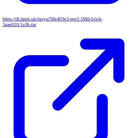
https://dl.imoe.uk/moyu/50e403e3-eee2-59fd-b1e4-
3aae02fc1a3b.rar