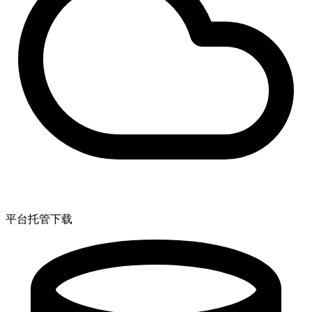
平台托管下载