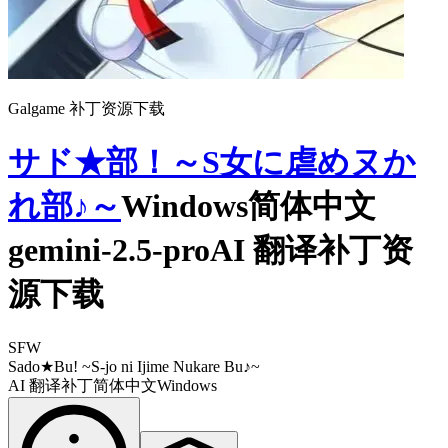
Galgame 补丁资源下载
サド★部！～S女に虐めヌか
れ部♪～
Windows简体中文
gemini-2.5-proAI 翻译补丁资
源下载
SFW
Sado★Bu! ~S-jo ni Ijime Nukare Bu♪~
AI 翻译补丁
简体中文
Windows