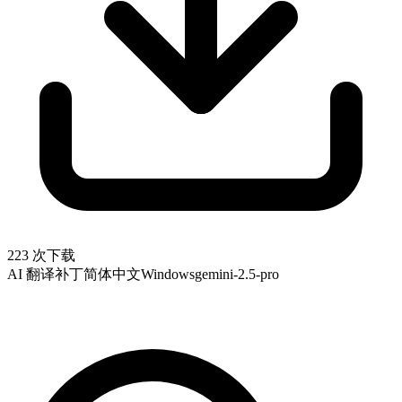
223 次下载
AI 翻译补丁
简体中文
Windows
gemini-2.5-pro