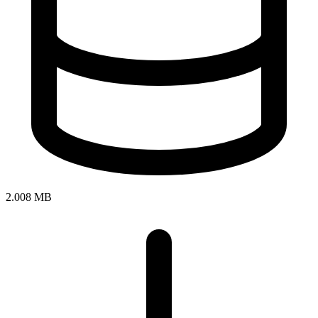
2.008 MB