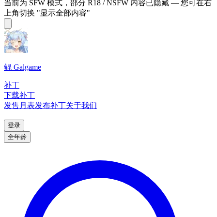
当前为 SFW 模式，部分 R18 / NSFW 内容已隐藏 — 您可在右
上角切换 "显示全部内容"
鲲 Galgame
补丁
下载补丁
发售月表
发布补丁
关于我们
登录
全年龄