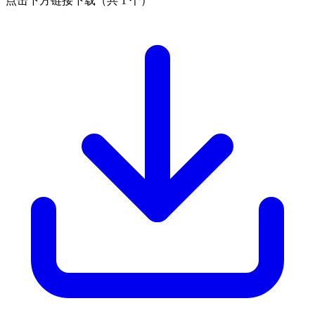
点击下方链接下载（共 1 个）