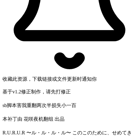
收藏此资源，下载链接或文件更新时通知你
基于v1.2修正制作，请先打修正
sb脚本害我重翻两次半损失小一百
本补丁由 花咲夜机翻组 出品
R.U.R.U.R 〜ル・ル・ル・ル〜 このこのために、せめてき