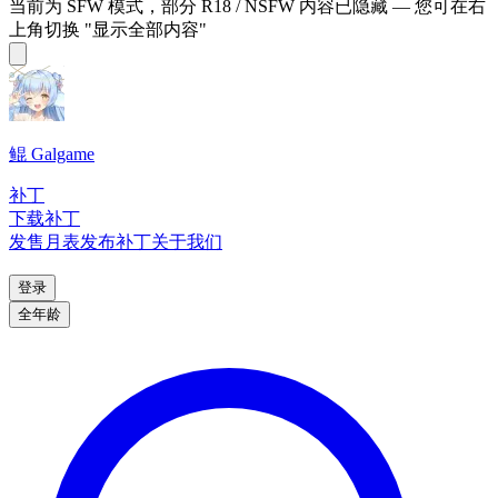
当前为 SFW 模式，部分 R18 / NSFW 内容已隐藏 — 您可在右
上角切换 "显示全部内容"
鲲 Galgame
补丁
下载补丁
发售月表
发布补丁
关于我们
登录
全年龄