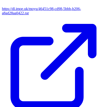
https://dl.imoe.uk/moyu/46451c98-cd98-5bbb-b206-
a8ad28aa0422.rar