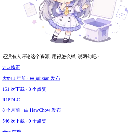
还没有人评论这个资源, 用得怎么样, 说两句吧~
v1.2修正
大约 1 年前 · 由 julixian 发布
151 次下载
·
3 个点赞
R18DLC
8 个月前 · 由 HawChow 发布
546 次下载
·
0 个点赞
全cg存档