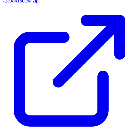
72c984150a5a.zip