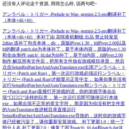
还没有人评论这个资源, 用得怎么样, 说两句吧~
アンラベル・トリガー -Prelude to War- gemini-2.5-pro翻译补丁
（本体+dlc+fd）
アンラベル・トリガー -Prelude to War- gemini-2.5-pro翻译补丁
（本体+dlc+fd） 本补丁由 花咲夜机翻组 出品 禁止转发至
2dfan 该补丁包含本体，dlc，原版的ver.1.30，fd的ver.2.00以及
fd的翻译 patch.dat为本体补丁，基于本体内容，原版的ver.1.30
和全dlc制作 patch\_fd.dat为fd补丁，基于fd内容，fd的ver.2.00
制作 解压所有文件后，把所有文件放在游戏根目录里， 然后
点击SetupReiPatcherAndAutoTranslator.exe出现アンラベル・ト
リガー (Patch and Run)，第一次运行游戏必须运行ンラベル・
トリガー (Patch and Run)才能显示正常中文， 如果你事先没有
运行SetupReiPatcherAndAutoTranslator.exe和ンラベル・トリガ
ー (Patch and Run)直接打开游戏的话，你的游戏字体会出
现“口口口”这样的玩意， 第一次运行后即可随便运行本体
exe，如果出现不正常的英文字符， 那是因为你没有把文件里
的AutoTranslator放进根目录直接运行
SetupReiPatcherAndAutoTranslator.exe导致的，这时你的游戏字
体已经被污染了，请你重新安装游戏。 补丁更新1.0：统一了
部分人名 补丁更新2.0：修复了因为patch\_fd.dat和patch.dat这