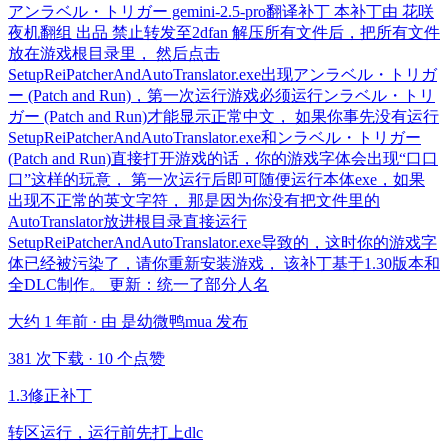
アンラベル・トリガー gemini-2.5-pro翻译补丁 本补丁由 花咲
夜机翻组 出品 禁止转发至2dfan 解压所有文件后，把所有文件
放在游戏根目录里， 然后点击
SetupReiPatcherAndAutoTranslator.exe出现アンラベル・トリガ
ー (Patch and Run)，第一次运行游戏必须运行ンラベル・トリ
ガー (Patch and Run)才能显示正常中文， 如果你事先没有运行
SetupReiPatcherAndAutoTranslator.exe和ンラベル・トリガー
(Patch and Run)直接打开游戏的话，你的游戏字体会出现“口口
口”这样的玩意， 第一次运行后即可随便运行本体exe，如果
出现不正常的英文字符， 那是因为你没有把文件里的
AutoTranslator放进根目录直接运行
SetupReiPatcherAndAutoTranslator.exe导致的，这时你的游戏字
体已经被污染了，请你重新安装游戏， 该补丁基于1.30版本和
全DLC制作。 更新：统一了部分人名
大约 1 年前 · 由 是幼微鸭mua 发布
381 次下载
·
10 个点赞
1.3修正补丁
转区运行，运行前先打上dlc