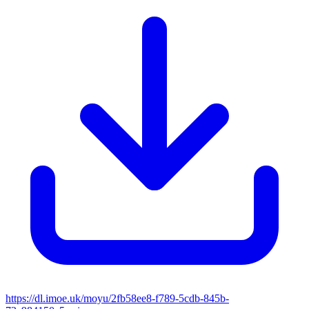
https://dl.imoe.uk/moyu/2fb58ee8-f789-5cdb-845b-