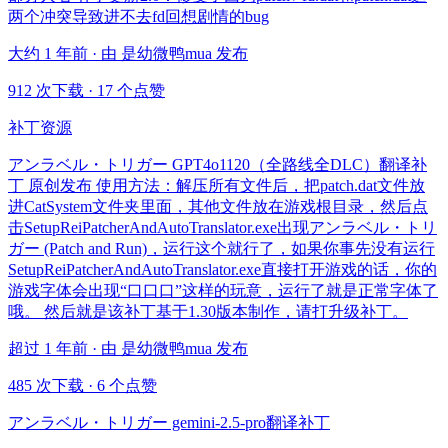
两个冲突导致进不去fd回想剧情的bug
大约 1 年前 · 由 是幼微鸭mua 发布
912 次下载
·
17 个点赞
补丁资源
アンラベル・トリガー GPT4o1120（全路线全DLC）翻译补
丁 原创发布 使用方法：解压所有文件后，把patch.dat文件放
进CatSystem文件夹里面，其他文件放在游戏根目录，然后点
击SetupReiPatcherAndAutoTranslator.exe出现アンラベル・トリ
ガー (Patch and Run)，运行这个就行了，如果你事先没有运行
SetupReiPatcherAndAutoTranslator.exe直接打开游戏的话，你的
游戏字体会出现“口口口”这样的玩意，运行了就是正常字体了
哦。 然后就是该补丁基于1.30版本制作，请打升级补丁。
超过 1 年前 · 由 是幼微鸭mua 发布
485 次下载
·
6 个点赞
アンラベル・トリガー gemini-2.5-pro翻译补丁