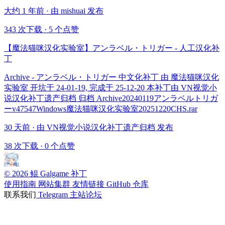
大约 1 年前 · 由 mishuai 发布
343 次下载
·
5 个点赞
【魔法猫咪汉化实验室】アンラベル・トリガー - 人工汉化补
丁
Archive - アンラベル・トリガー 中文化补丁 由 魔法猫咪汉化
实验室 开坑于 24-01-19, 完成于 25-12-20 本补丁由 VN视觉小
说汉化补丁遗产归档 归档 Archive20240119アンラベルトリガ
ーv47547Windows魔法猫咪汉化实验室20251220CHS.rar
30 天前 · 由 VN视觉小说汉化补丁遗产归档 发布
38 次下载
·
0 个点赞
© 2026 鲲 Galgame 补丁
使用指南
网站集群
友情链接
GitHub 仓库
联系我们
Telegram
主站论坛