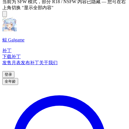
当前为 SFW 模式，部分 R18 / NSFW 内容已隐藏 — 您可在右
上角切换 "显示全部内容"
鲲 Galgame
补丁
下载补丁
发售月表
发布补丁
关于我们
登录
全年龄