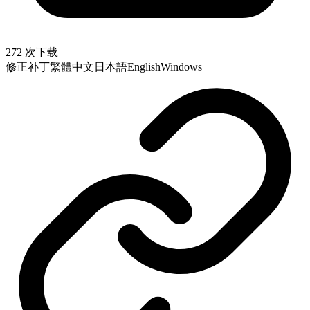
272 次下载
修正补丁
繁體中文
日本語
English
Windows