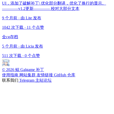
UI，添加了破解补丁\ 优化部分翻译，优化了换行的显示。
————v1.2更新———— 校对大部分文本
9 个月前 · 由 Lite 发布
1042 次下载
·
11 个点赞
全cg存档
5 个月前 · 由 Licia 发布
511 次下载
·
0 个点赞
© 2026 鲲 Galgame 补丁
使用指南
网站集群
友情链接
GitHub 仓库
联系我们
Telegram
主站论坛