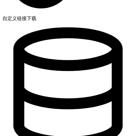
自定义链接下载