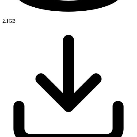
2.1GB