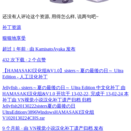
还没有人评论这个资源, 用得怎么样, 说两句吧~
补丁资源
狠狠地享受
超过 1 年前 · 由 KamisatoAyaka 发布
432 次下载
·
2 个点赞
【HAMASAKI汉化组&V1.0】sisters～夏の最後の日～ Ultra
Edition - 人工汉化补丁
Jellyfish - sisters～夏の最後の日～ Ultra Edition 中文化补丁 由
HAMASAKI汉化组&V1.0 开坑于 13-02-22, 完成于 13-02-24 本
补丁由 VN视觉小说汉化补丁遗产归档 归档
Jellyfish20130222sisters夏の最後の日
UltraEditionv3896WindowsHAMASAKI汉化组
V1020130224CHS.rar
9 个月前 · 由 VN视觉小说汉化补丁遗产归档 发布