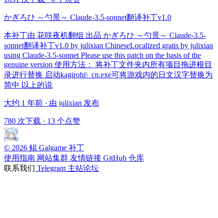
かぎろひ ～勺景～ Claude-3.5-sonnet翻译补丁v1.0
本补丁由 花咲夜机翻组 出品 かぎろひ ～勺景～ Claude-3.5-
sonnet翻译补丁v1.0 by julixian ChineseLocalized gratis by julixian
using Claude-3.5-sonnet Please use this patch on the basis of the
genuine version 使用方法： 将补丁文件夹内所有项目拖进根目
录进行替换 启动kagirohi\_cn.exe可将游戏内的日文汉字替换为
简中 以上的说
大约 1 年前 · 由 julixian 发布
780 次下载
·
13 个点赞
© 2026 鲲 Galgame 补丁
使用指南
网站集群
友情链接
GitHub 仓库
联系我们
Telegram
主站论坛