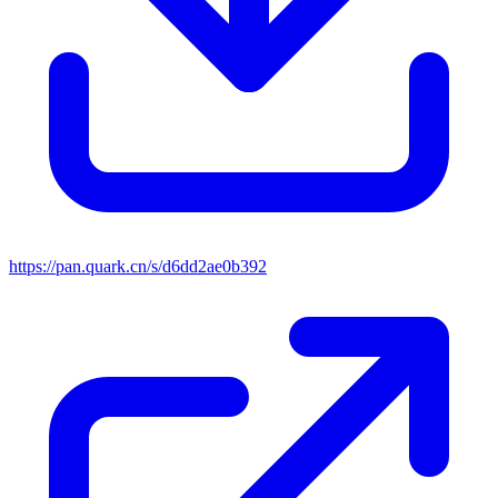
https://pan.quark.cn/s/d6dd2ae0b392