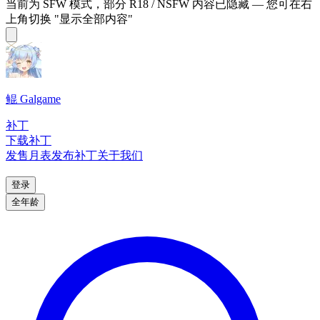
当前为 SFW 模式，部分 R18 / NSFW 内容已隐藏 — 您可在右
上角切换 "显示全部内容"
鲲 Galgame
补丁
下载补丁
发售月表
发布补丁
关于我们
登录
全年龄