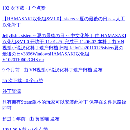
102 次下载
·
1 个点赞
【HAMASAKI汉化组&V1.0】sisters～夏の最後の日～ - 人工
汉化补丁
Jellyfish - sisters～夏の最後の日～ 中文化补丁 由 HAMASAKI
汉化组&V1.0 开坑于 11-01-25, 完成于 11-06-02 本补丁由 VN
视觉小说汉化补丁遗产归档 归档 Jellyfish20110125sisters夏の
最後の日v3896WindowsHAMASAKI汉化组
V1020110602CHS.rar
9 个月前 · 由 VN视觉小说汉化补丁遗产归档 发布
55 次下载
·
0 个点赞
补丁资源
只有拥有Steam版本的玩家可以安装此补丁 保存在文件原路径
即可
超过 1 年前 · 由 黄昏喵 发布
1051 次下载
·
0 个点赞