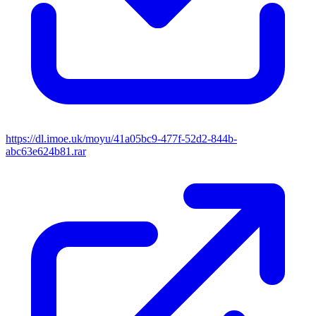
https://dl.imoe.uk/moyu/41a05bc9-477f-52d2-844b-
abc63e624b81.rar