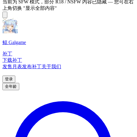
当前为 SFW 模式，部分 R18 / NSFW 内容已隐藏 — 您可在右
上角切换 "显示全部内容"
鲲 Galgame
补丁
下载补丁
发售月表
发布补丁
关于我们
登录
全年龄