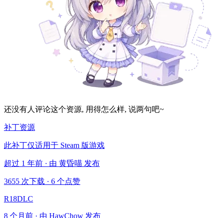
还没有人评论这个资源, 用得怎么样, 说两句吧~
补丁资源
此补丁仅适用于 Steam 版游戏
超过 1 年前 · 由 黄昏喵 发布
3655 次下载
·
6 个点赞
R18DLC
8 个月前 · 由 HawChow 发布