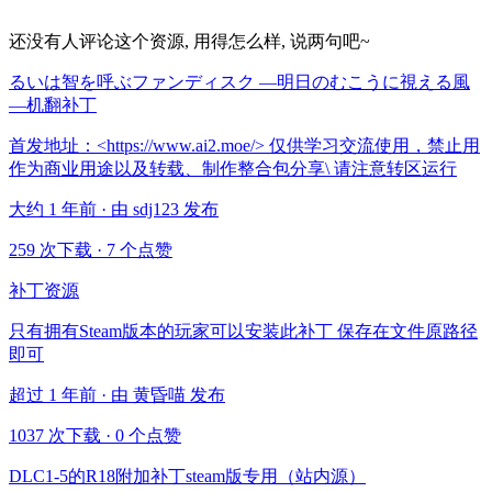
还没有人评论这个资源, 用得怎么样, 说两句吧~
るいは智を呼ぶファンディスク ―明日のむこうに視える風
―机翻补丁
首发地址：<https://www.ai2.moe/> 仅供学习交流使用，禁止用
作为商业用途以及转载、制作整合包分享\ 请注意转区运行
大约 1 年前 · 由 sdj123 发布
259 次下载
·
7 个点赞
补丁资源
只有拥有Steam版本的玩家可以安装此补丁 保存在文件原路径
即可
超过 1 年前 · 由 黄昏喵 发布
1037 次下载
·
0 个点赞
DLC1-5的R18附加补丁steam版专用（站内源）