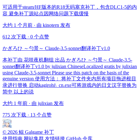
可适用于steam/HF版本的R18无码塞克补丁，包含DLC1-5的内
容 避免补丁源站点因网络问题下载缓慢
大约 1 个月前 · 由 kinotern 发布
612 次下载
·
0 个点赞
かぎろひ ～勺景～ Claude-3.5-sonnet翻译补丁v1.0
本补丁由 花咲夜机翻组 出品 かぎろひ ～勺景～ Claude-3.5-
sonnet翻译补丁v1.0 by julixian ChineseLocalized gratis by julixian
using Claude-3.5-sonnet Please use this patch on the basis of the
genuine version 使用方法： 将补丁文件夹内所有项目拖进根目
录进行替换 启动kagirohi\_cn.exe可将游戏内的日文汉字替换为
简中 以上的说
大约 1 年前 · 由 julixian 发布
775 次下载
·
13 个点赞
© 2026 鲲 Galgame 补丁
使用指南
网站集群
友情链接
GitHub 仓库