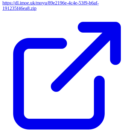
https://dl.imoe.uk/moyu/89e2196e-4c4e-53f9-b6af-
191235f46ea8.zip