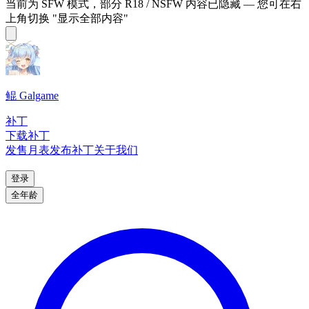
当前为 SFW 模式，部分 R18 / NSFW 内容已隐藏 — 您可在右
上角切换 "显示全部内容"
鲲 Galgame
补丁
下载补丁
发售月表
发布补丁
关于我们
登录
全年龄