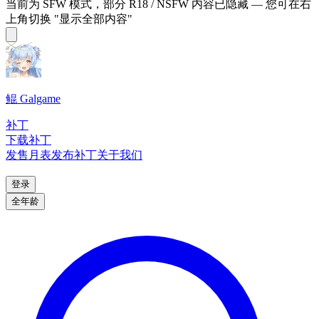
当前为 SFW 模式，部分 R18 / NSFW 内容已隐藏 — 您可在右
上角切换 "显示全部内容"
鲲 Galgame
补丁
下载补丁
发售月表
发布补丁
关于我们
登录
全年龄