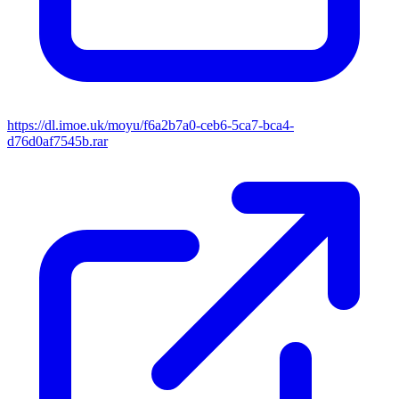
https://dl.imoe.uk/moyu/f6a2b7a0-ceb6-5ca7-bca4-
d76d0af7545b.rar