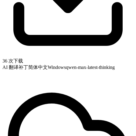
36 次下载
AI 翻译补丁
简体中文
Windows
qwen-max-latest-thinking