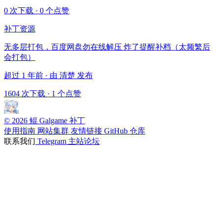
0 次下载
·
0 个点赞
补丁资源
无多层打包，百度网盘勿在线解压 炸了提醒补档（太频繁后
会打包）
超过 1 年前 · 由 清楚 发布
1604 次下载
·
1 个点赞
© 2026 鲲 Galgame 补丁
使用指南
网站集群
友情链接
GitHub 仓库
联系我们
Telegram
主站论坛