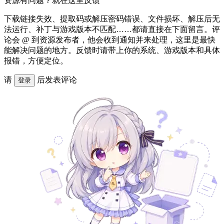
资源有问题？就在这里反馈
下载链接失效、提取码或解压密码错误、文件损坏、解压后无
法运行、补丁与游戏版本不匹配……都请直接在下面留言。评
论会 @ 到资源发布者，他会收到通知并来处理，这里是最快
能解决问题的地方。反馈时请带上你的系统、游戏版本和具体
报错，方便定位。
请
后发表评论
登录