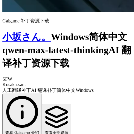
Galgame 补丁资源下载
小坂さん。
Windows简体中文
qwen-max-latest-thinkingAI 翻
译补丁资源下载
SFW
Kosaka-san.
人工翻译补丁
AI 翻译补丁
简体中文
Windows
查看 Galgame 介绍
查看全部资源