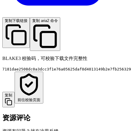
复制下载链接
复制 aria2 命令
BLAKE3 校验码，可校验下载文件完整性
7181dae2508dc0a3dcc3f1e76a05625daf0d4013149b2e7fb256329
复制
前往校验页面
资源评论