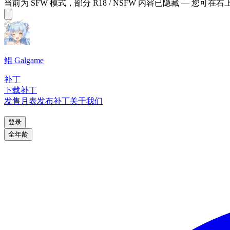
当前为 SFW 模式，部分 R18 / NSFW 内容已隐藏 — 您可在
鲲 Galgame
补丁
下载补丁
发售月表
发布补丁
关于我们
登录
全年龄