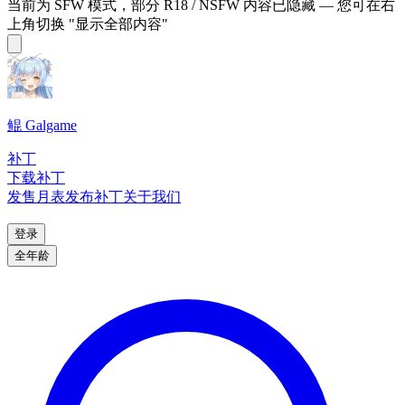
当前为 SFW 模式，部分 R18 / NSFW 内容已隐藏 — 您可在右
上角切换 "显示全部内容"
鲲 Galgame
补丁
下载补丁
发售月表
发布补丁
关于我们
登录
全年龄