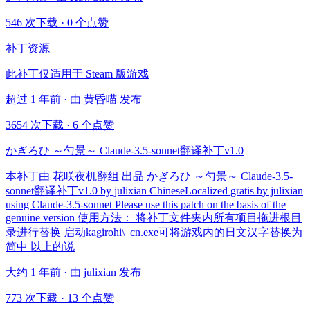
546 次下载
·
0 个点赞
补丁资源
此补丁仅适用于 Steam 版游戏
超过 1 年前 · 由 黄昏喵 发布
3654 次下载
·
6 个点赞
かぎろひ ～勺景～ Claude-3.5-sonnet翻译补丁v1.0
本补丁由 花咲夜机翻组 出品 かぎろひ ～勺景～ Claude-3.5-
sonnet翻译补丁v1.0 by julixian ChineseLocalized gratis by julixian
using Claude-3.5-sonnet Please use this patch on the basis of the
genuine version 使用方法： 将补丁文件夹内所有项目拖进根目
录进行替换 启动kagirohi\_cn.exe可将游戏内的日文汉字替换为
简中 以上的说
大约 1 年前 · 由 julixian 发布
773 次下载
·
13 个点赞