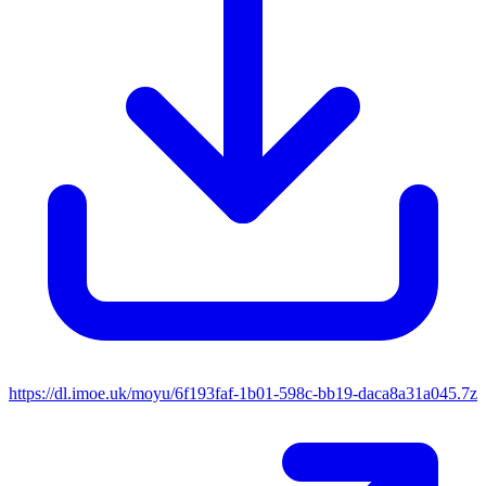
https://dl.imoe.uk/moyu/6f193faf-1b01-598c-bb19-daca8a31a045.7z