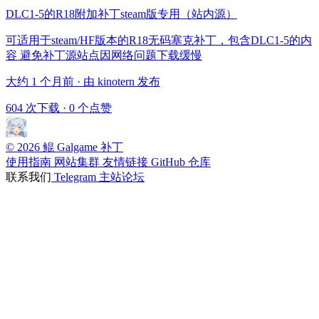
DLC1-5的R18附加补丁steam版专用（站内源）
可适用于steam/HF版本的R18无码塞克补丁，包含DLC1-5的内
容 避免补丁源站点因网络问题下载缓慢
大约 1 个月前 · 由 kinotern 发布
604 次下载
·
0 个点赞
© 2026 鲲 Galgame 补丁
使用指南
网站集群
友情链接
GitHub 仓库
联系我们
Telegram
主站论坛