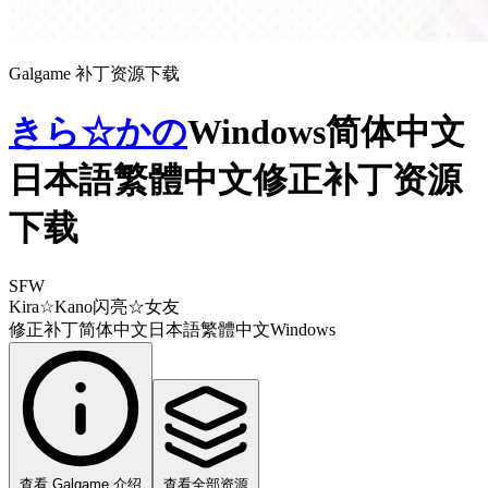
Galgame 补丁资源下载
きら☆かの
Windows简体中文
日本語繁體中文修正补丁资源
下载
SFW
Kira☆Kano
闪亮☆女友
修正补丁
简体中文
日本語
繁體中文
Windows
查看 Galgame 介绍
查看全部资源