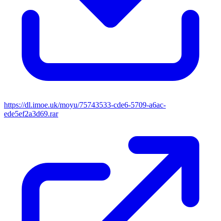
https://dl.imoe.uk/moyu/75743533-cde6-5709-a6ac-
ede5ef2a3d69.rar