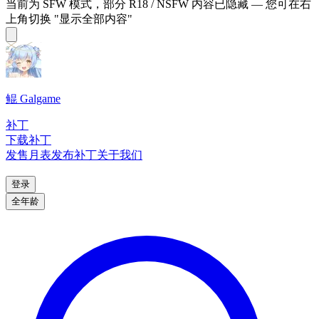
当前为 SFW 模式，部分 R18 / NSFW 内容已隐藏 — 您可在右
上角切换 "显示全部内容"
鲲 Galgame
补丁
下载补丁
发售月表
发布补丁
关于我们
登录
全年龄