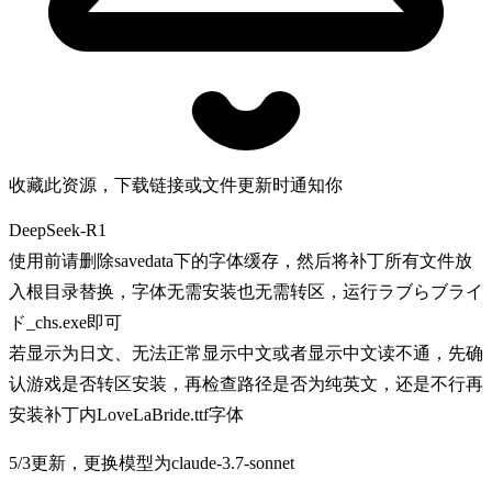
收藏此资源，下载链接或文件更新时通知你
DeepSeek-R1
使用前请删除savedata下的字体缓存，然后将补丁所有文件放
入根目录替换，字体无需安装也无需转区，运行ラブらブライ
ド_chs.exe即可
若显示为日文、无法正常显示中文或者显示中文读不通，先确
认游戏是否转区安装，再检查路径是否为纯英文，还是不行再
安装补丁内LoveLaBride.ttf字体
5/3更新，更换模型为claude-3.7-sonnet