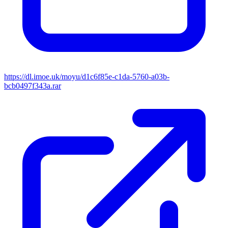
https://dl.imoe.uk/moyu/d1c6f85e-c1da-5760-a03b-
bcb0497f343a.rar