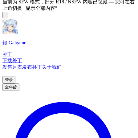
当前为 SFW 模式，部分 R18 / NSFW 内容已隐藏 — 您可在右
上角切换 "显示全部内容"
鲲 Galgame
补丁
下载补丁
发售月表
发布补丁
关于我们
登录
全年龄