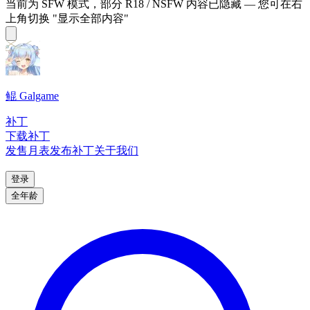
当前为 SFW 模式，部分 R18 / NSFW 内容已隐藏 — 您可在右
上角切换 "显示全部内容"
鲲 Galgame
补丁
下载补丁
发售月表
发布补丁
关于我们
登录
全年龄