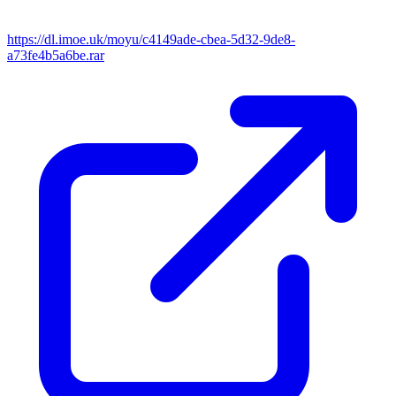
https://dl.imoe.uk/moyu/c4149ade-cbea-5d32-9de8-
a73fe4b5a6be.rar