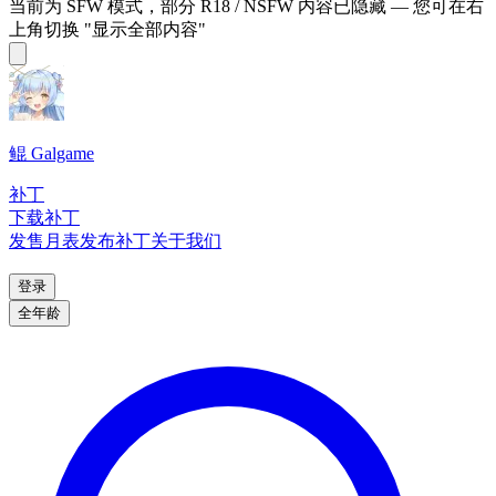
当前为 SFW 模式，部分 R18 / NSFW 内容已隐藏 — 您可在右
上角切换 "显示全部内容"
鲲 Galgame
补丁
下载补丁
发售月表
发布补丁
关于我们
登录
全年龄