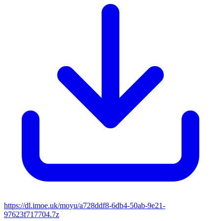
https://dl.imoe.uk/moyu/a728ddf8-6db4-50ab-9e21-
97623f717704.7z