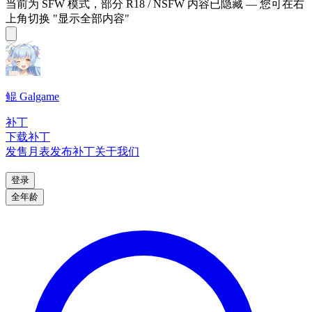
当前为 SFW 模式，部分 R18 / NSFW 内容已隐藏 — 您可在右
上角切换 "显示全部内容"
鲲 Galgame
补丁
下载补丁
发售月表
发布补丁
关于我们
登录
全年龄