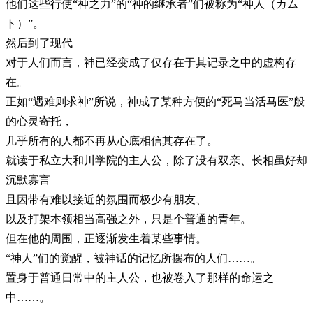
他们这些行使“神之力”的“神的继承者”们被称为“神人（カム
ト）”。
然后到了现代
对于人们而言，神已经变成了仅存在于其记录之中的虚构存
在。
正如“遇难则求神”所说，神成了某种方便的“死马当活马医”般
的心灵寄托，
几乎所有的人都不再从心底相信其存在了。
就读于私立大和川学院的主人公，除了没有双亲、长相虽好却
沉默寡言
且因带有难以接近的氛围而极少有朋友、
以及打架本领相当高强之外，只是个普通的青年。
但在他的周围，正逐渐发生着某些事情。
“神人”们的觉醒，被神话的记忆所摆布的人们……。
置身于普通日常中的主人公，也被卷入了那样的命运之
中……。