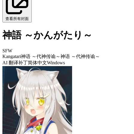
查看所有封面
神語 ～かんがたり～
SFW
Kangatari
神语 ～代神传谕～
神语 ～代神传谕～
AI 翻译补丁
简体中文
Windows