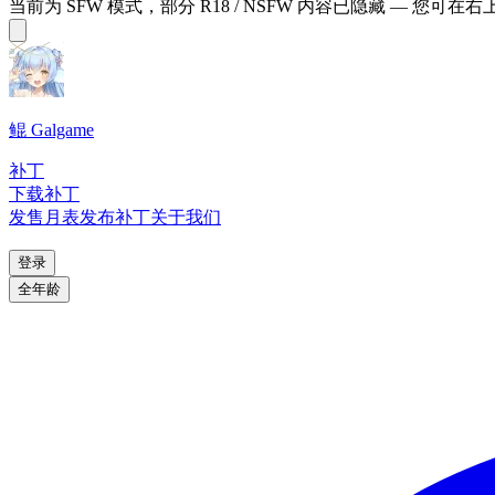
当前为 SFW 模式，部分 R18 / NSFW 内容已隐藏 — 您可在
鲲 Galgame
补丁
下载补丁
发售月表
发布补丁
关于我们
登录
全年龄