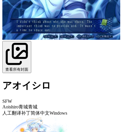
查看所有封面
アオイシロ
SFW
Aoishiro
青城
青城
人工翻译补丁
简体中文
Windows