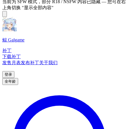
当前为 SFW 模式，部分 R18 / NSFW 内容已隐藏 — 您可在右
上角切换 "显示全部内容"
鲲 Galgame
补丁
下载补丁
发售月表
发布补丁
关于我们
登录
全年龄