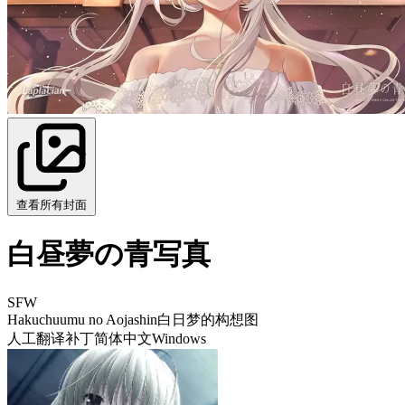
查看所有封面
白昼夢の青写真
SFW
Hakuchuumu no Aojashin
白日梦的构想图
人工翻译补丁
简体中文
Windows