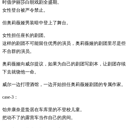
时值伊丽莎白朝戏剧全盛期。
女性登台被严令禁止。
但奥莉薇娅男装暗中登上了舞台。
女性担任座长的剧团。
这样的剧团不可能留住优秀的演员，奥莉薇娅的剧团里尽是些
不合群的演员。
奥莉薇娅向威尔提议，如果为自己的剧团写剧本，让剧团存续
下去就饶他一命。
威尔一边打理酒馆，一边开始担任奥莉薇娅剧团的专属作家。
case-3：
饴井康奈是蛰居在车库里的不登校儿童。
把动不了的露营车当作自己的房间。