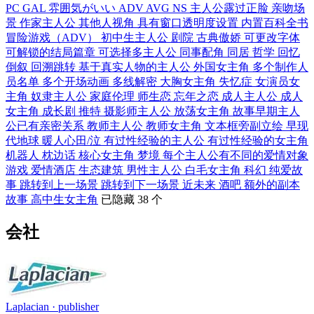
PC
GAL
雰囲気がいい
ADV
AVG
NS
主人公露过正脸
亲吻场
景
作家主人公
其他人视角
具有窗口透明度设置
内置百科全书
冒险游戏（ADV）
初中生主人公
剧院
古典傲娇
可更改字体
可解锁的结局篇章
可选择多主人公
同事配角
同居
哲学
回忆
倒叙
回溯跳转
基于真实人物的主人公
外国女主角
多个制作人
员名单
多个开场动画
多线解密
大胸女主角
失忆症
女演员女
主角
奴隶主人公
家庭伦理
师生恋
忘年之恋
成人主人公
成人
女主角
成长剧
推特
摄影师主人公
放荡女主角
故事早期主人
公已有亲密关系
教师主人公
教师女主角
文本框旁副立绘
早现
代地球
暖人心田/泣
有过性经验的主人公
有过性经验的女主角
机器人
枕边话
核心女主角
梦境
每个主人公有不同的爱情对象
游戏
爱情酒店
生态建筑
男性主人公
白毛女主角
科幻
纯爱故
事
跳转到上一场景
跳转到下一场景
近未来
酒吧
额外的副本
故事
高中生女主角
已隐藏 38 个
会社
Laplacian
· publisher