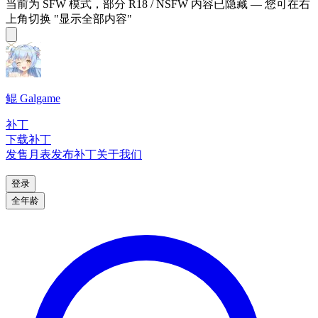
当前为 SFW 模式，部分 R18 / NSFW 内容已隐藏 — 您可在右
上角切换 "显示全部内容"
鲲 Galgame
补丁
下载补丁
发售月表
发布补丁
关于我们
登录
全年龄