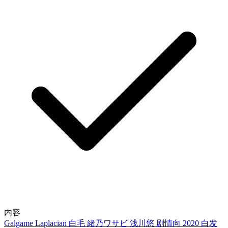
内容
Galgame
Laplacian
白毛
緒乃ワサビ
浅川悠
剧情向
2020
白发