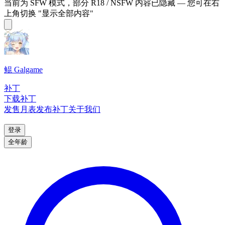
当前为 SFW 模式，部分 R18 / NSFW 内容已隐藏 — 您可在右
上角切换 "显示全部内容"
鲲 Galgame
补丁
下载补丁
发售月表
发布补丁
关于我们
登录
全年龄